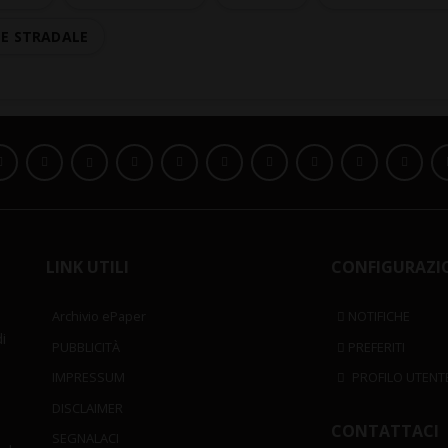
TE STRADALE
LINK UTILI
CONFIGURAZI
Archivio ePaper
NOTIFICHE
i
PUBBLICITÀ
PREFERITI
IMPRESSUM
PROFILO UTENT
DISCLAIMER
CONTATTACI
SEGNALACI