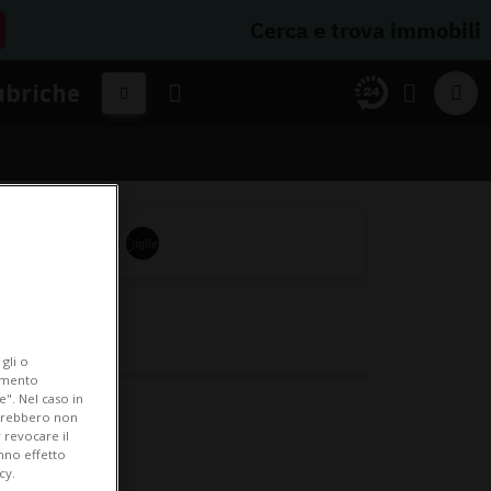
Cerca e trova immobili
ubriche
gli o
iamento
e". Nel caso in
potrebbero non
 revocare il
anno effetto
cy.