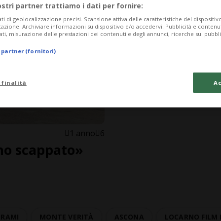
ostri partner trattiamo i dati per fornire:
ati di geolocalizzazione precisi. Scansione attiva delle caratteristiche del dispositivo 
icazione. Archiviare informazioni su dispositivo e/o accedervi. Pubblicità e contenu
ati, misurazione delle prestazioni dei contenuti e degli annunci, ricerche sul pubbl
 partner (fornitori)
 finalità
Ac
1 anno
6
ono scappato»
HRAMI
MONTE VERITÀ
ASCONA
LOCARNO FILM 