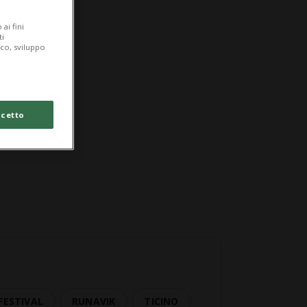
ai fini
ti
ico, sviluppo
cetto
FESTIVAL
RUNAVIK
TICINO