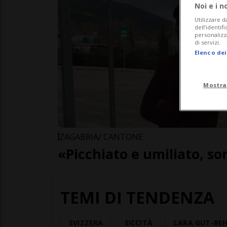
Noi e i n
Utilizzare d
dell’identif
personalizz
di servizi.
Elenco dei
Mostra
ZAGABRIA/ CANTONE
«Picchiato e umiliato, s
TEMI DI TENDENZA
SVIZZERA
SICCITÀ
LARA GUT-BE