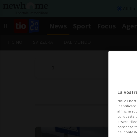
Affitta
News
Sport
Focus
Age
TICINO
SVIZZERA
DAL MONDO
La vostr
Noi e i nost
identificato
affinché sup
cui queste 
essere rile
consenso fac
nel contest