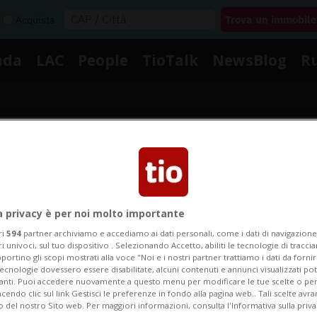
Acquista
nda
LAC
People
TioTalk
NewsBlog
R
Segnalaci
Notizie su Scappato
a privacy è per noi molto importante
ri
594
partner archiviamo e accediamo ai dati personali, come i dati di navigazione 
ri univoci, sul tuo dispositivo . Selezionando Accetto, abiliti le tecnologie di tracc
portino gli scopi mostrati alla voce "Noi e i nostri partner trattiamo i dati da fornir
Segui le notizie e gli approfondimenti su Scappato.
tecnologie dovessero essere disabilitate, alcuni contenuti e annunci visualizzati 
vanti. Puoi accedere nuovamente a questo menu per modificare le tue scelte o per
endo clic sul link Gestisci le preferenze in fondo alla pagina web.. Tali scelte avr
o del nostro Sito web. Per maggiori informazioni, consulta l'Informativa sulla priva