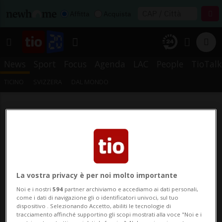
Affitta
Acquista
News
Sport
Focus
Agenda
LAC
People
TioTalk
TICINO
SVIZZERA
DAL MONDO
La vostra privacy è per noi molto importante
Noi e i nostri
594
partner archiviamo e accediamo ai dati personali,
come i dati di navigazione gli o identificatori univoci, sul tuo
dispositivo . Selezionando Accetto, abiliti le tecnologie di
tracciamento affinché supportino gli scopi mostrati alla voce "Noi e i