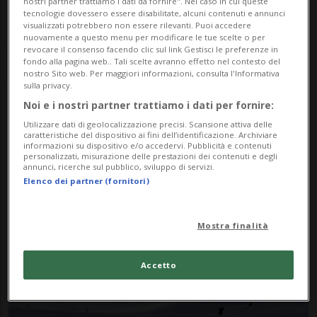
nostri partner trattiamo i dati da fornire". Nel caso in cui queste
tecnologie dovessero essere disabilitate, alcuni contenuti e annunci
visualizzati potrebbero non essere rilevanti. Puoi accedere
nuovamente a questo menu per modificare le tue scelte o per
revocare il consenso facendo clic sul link Gestisci le preferenze in
fondo alla pagina web.. Tali scelte avranno effetto nel contesto del
nostro Sito web. Per maggiori informazioni, consulta l'Informativa
sulla privacy.
Noi e i nostri partner trattiamo i dati per fornire:
Notizie su Sasso San
Utilizzare dati di geolocalizzazione precisi. Scansione attiva delle
caratteristiche del dispositivo ai fini dell’identificazione. Archiviare
Gottardo
informazioni su dispositivo e/o accedervi. Pubblicità e contenuti
personalizzati, misurazione delle prestazioni dei contenuti e degli
annunci, ricerche sul pubblico, sviluppo di servizi.
Elenco dei partner (fornitori)
Segui le notizie e gli approfondimenti su
Sasso San Gottardo.
Mostra finalità
Accetto