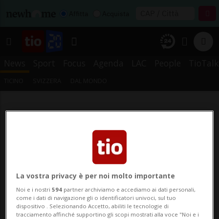
Affitta
Acquista
News
Sport
Focus
Agenda
LAC
People
TioTalk
TICINO
SVIZZERA
DAL MONDO
La vostra privacy è per noi molto importante
Noi e i nostri
594
partner archiviamo e accediamo ai dati personali,
come i dati di navigazione gli o identificatori univoci, sul tuo
dispositivo . Selezionando Accetto, abiliti le tecnologie di
tracciamento affinché supportino gli scopi mostrati alla voce "Noi e i