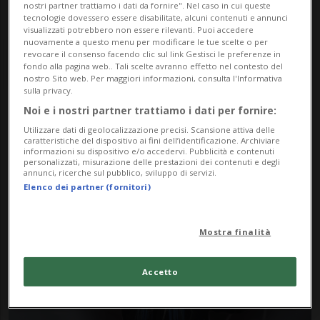
nostri partner trattiamo i dati da fornire". Nel caso in cui queste
tecnologie dovessero essere disabilitate, alcuni contenuti e annunci
visualizzati potrebbero non essere rilevanti. Puoi accedere
nuovamente a questo menu per modificare le tue scelte o per
revocare il consenso facendo clic sul link Gestisci le preferenze in
fondo alla pagina web.. Tali scelte avranno effetto nel contesto del
nostro Sito web. Per maggiori informazioni, consulta l'Informativa
sulla privacy.
Noi e i nostri partner trattiamo i dati per fornire:
Notizie su Sala Stampa
Utilizzare dati di geolocalizzazione precisi. Scansione attiva delle
caratteristiche del dispositivo ai fini dell’identificazione. Archiviare
informazioni su dispositivo e/o accedervi. Pubblicità e contenuti
personalizzati, misurazione delle prestazioni dei contenuti e degli
Segui le notizie e gli approfondimenti su
annunci, ricerche sul pubblico, sviluppo di servizi.
Elenco dei partner (fornitori)
Sala Stampa.
Mostra finalità
Accetto