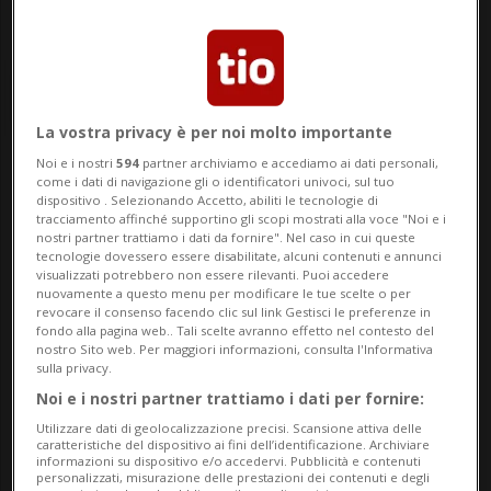
La vostra privacy è per noi molto importante
Noi e i nostri
594
partner archiviamo e accediamo ai dati personali,
Notizie su Rsf
come i dati di navigazione gli o identificatori univoci, sul tuo
dispositivo . Selezionando Accetto, abiliti le tecnologie di
tracciamento affinché supportino gli scopi mostrati alla voce "Noi e i
nostri partner trattiamo i dati da fornire". Nel caso in cui queste
tecnologie dovessero essere disabilitate, alcuni contenuti e annunci
Segui le notizie e gli approfondimenti su
visualizzati potrebbero non essere rilevanti. Puoi accedere
nuovamente a questo menu per modificare le tue scelte o per
Rsf.
revocare il consenso facendo clic sul link Gestisci le preferenze in
fondo alla pagina web.. Tali scelte avranno effetto nel contesto del
nostro Sito web. Per maggiori informazioni, consulta l'Informativa
sulla privacy.
Noi e i nostri partner trattiamo i dati per fornire:
Utilizzare dati di geolocalizzazione precisi. Scansione attiva delle
caratteristiche del dispositivo ai fini dell’identificazione. Archiviare
informazioni su dispositivo e/o accedervi. Pubblicità e contenuti
personalizzati, misurazione delle prestazioni dei contenuti e degli