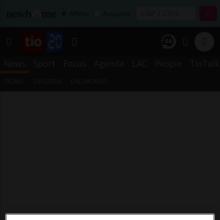
Affitta
Acquista
News
Sport
Focus
Agenda
LAC
People
TioTalk
TICINO
SVIZZERA
DAL MONDO