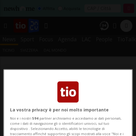
Affitta
Acquista
News
Sport
Focus
Agenda
LAC
People
TioTalk
TICINO
SVIZZERA
DAL MONDO
La vostra privacy è per noi molto importante
Noi e i nostri
594
partner archiviamo e accediamo ai dati personali,
come i dati di navigazione gli o identificatori univoci, sul tuo
dispositivo . Selezionando Accetto, abiliti le tecnologie di
tracciamento affinché supportino gli scopi mostrati alla voce "Noi e i