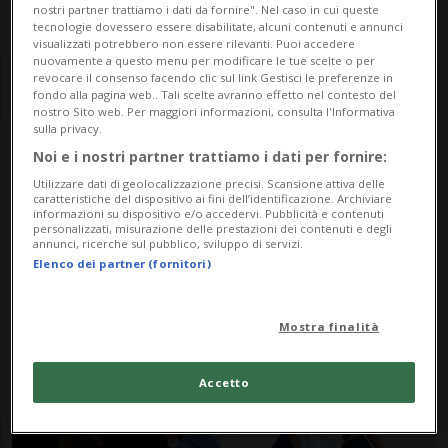
nostri partner trattiamo i dati da fornire". Nel caso in cui queste
tecnologie dovessero essere disabilitate, alcuni contenuti e annunci
visualizzati potrebbero non essere rilevanti. Puoi accedere
nuovamente a questo menu per modificare le tue scelte o per
revocare il consenso facendo clic sul link Gestisci le preferenze in
fondo alla pagina web.. Tali scelte avranno effetto nel contesto del
nostro Sito web. Per maggiori informazioni, consulta l'Informativa
sulla privacy.
Noi e i nostri partner trattiamo i dati per fornire:
Notizie su Royal
Utilizzare dati di geolocalizzazione precisi. Scansione attiva delle
caratteristiche del dispositivo ai fini dell’identificazione. Archiviare
informazioni su dispositivo e/o accedervi. Pubblicità e contenuti
personalizzati, misurazione delle prestazioni dei contenuti e degli
Segui le notizie e gli approfondimenti su
annunci, ricerche sul pubblico, sviluppo di servizi.
Elenco dei partner (fornitori)
Royal.
Mostra finalità
Accetto