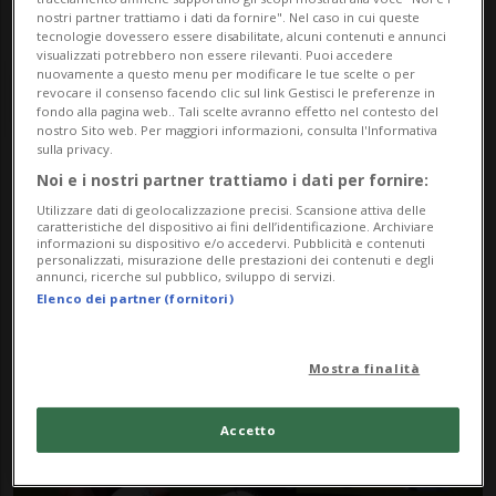
nostri partner trattiamo i dati da fornire". Nel caso in cui queste
tecnologie dovessero essere disabilitate, alcuni contenuti e annunci
visualizzati potrebbero non essere rilevanti. Puoi accedere
nuovamente a questo menu per modificare le tue scelte o per
revocare il consenso facendo clic sul link Gestisci le preferenze in
fondo alla pagina web.. Tali scelte avranno effetto nel contesto del
nostro Sito web. Per maggiori informazioni, consulta l'Informativa
sulla privacy.
Noi e i nostri partner trattiamo i dati per fornire:
Notizie su Roberto
Utilizzare dati di geolocalizzazione precisi. Scansione attiva delle
Carlone
caratteristiche del dispositivo ai fini dell’identificazione. Archiviare
informazioni su dispositivo e/o accedervi. Pubblicità e contenuti
personalizzati, misurazione delle prestazioni dei contenuti e degli
annunci, ricerche sul pubblico, sviluppo di servizi.
Elenco dei partner (fornitori)
Segui le notizie e gli approfondimenti su
Roberto Carlone.
Mostra finalità
Accetto