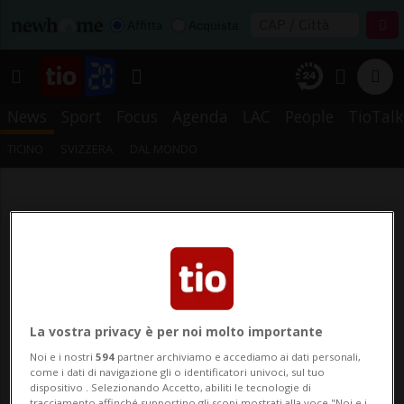
Affitta
Acquista
News
Sport
Focus
Agenda
LAC
People
TioTalk
TICINO
SVIZZERA
DAL MONDO
La vostra privacy è per noi molto importante
Noi e i nostri
594
partner archiviamo e accediamo ai dati personali,
come i dati di navigazione gli o identificatori univoci, sul tuo
dispositivo . Selezionando Accetto, abiliti le tecnologie di
tracciamento affinché supportino gli scopi mostrati alla voce "Noi e i