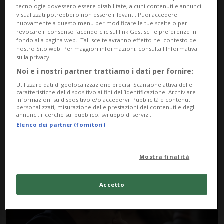
tecnologie dovessero essere disabilitate, alcuni contenuti e annunci
visualizzati potrebbero non essere rilevanti. Puoi accedere
nuovamente a questo menu per modificare le tue scelte o per
revocare il consenso facendo clic sul link Gestisci le preferenze in
fondo alla pagina web.. Tali scelte avranno effetto nel contesto del
nostro Sito web. Per maggiori informazioni, consulta l'Informativa
sulla privacy.
Noi e i nostri partner trattiamo i dati per fornire:
Notizie su Rittenhouse
Utilizzare dati di geolocalizzazione precisi. Scansione attiva delle
caratteristiche del dispositivo ai fini dell’identificazione. Archiviare
informazioni su dispositivo e/o accedervi. Pubblicità e contenuti
personalizzati, misurazione delle prestazioni dei contenuti e degli
annunci, ricerche sul pubblico, sviluppo di servizi.
Segui le notizie e gli approfondimenti su
Elenco dei partner (fornitori)
Rittenhouse.
Mostra finalità
Accetto