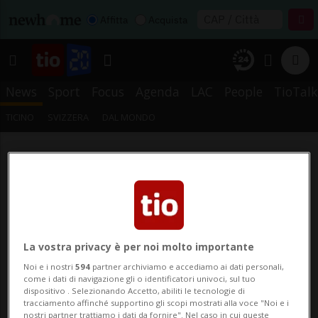
Affitta
Acquista
News
Sport
Focus
Agenda
LAC
People
TioTalk
TICINO
SVIZZERA
DAL MONDO
La vostra privacy è per noi molto importante
Noi e i nostri
594
partner archiviamo e accediamo ai dati personali,
come i dati di navigazione gli o identificatori univoci, sul tuo
dispositivo . Selezionando Accetto, abiliti le tecnologie di
tracciamento affinché supportino gli scopi mostrati alla voce "Noi e i
nostri partner trattiamo i dati da fornire". Nel caso in cui queste