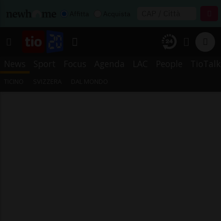
Affitta
Acquista
News
Sport
Focus
Agenda
LAC
People
TioTalk
TICINO
SVIZZERA
DAL MONDO