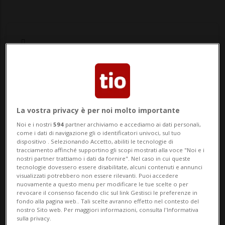
Notizie su Riforma Avs
21
La vostra privacy è per noi molto importante
Noi e i nostri
594
partner archiviamo e accediamo ai dati personali,
come i dati di navigazione gli o identificatori univoci, sul tuo
Segui le notizie e gli approfondimenti su
dispositivo . Selezionando Accetto, abiliti le tecnologie di
tracciamento affinché supportino gli scopi mostrati alla voce "Noi e i
Riforma Avs 21.
nostri partner trattiamo i dati da fornire". Nel caso in cui queste
tecnologie dovessero essere disabilitate, alcuni contenuti e annunci
visualizzati potrebbero non essere rilevanti. Puoi accedere
nuovamente a questo menu per modificare le tue scelte o per
revocare il consenso facendo clic sul link Gestisci le preferenze in
fondo alla pagina web.. Tali scelte avranno effetto nel contesto del
nostro Sito web. Per maggiori informazioni, consulta l'Informativa
sulla privacy.