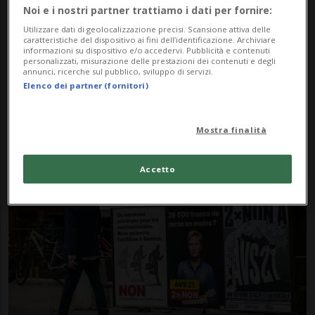
Noi e i nostri partner trattiamo i dati per fornire:
Utilizzare dati di geolocalizzazione precisi. Scansione attiva delle
caratteristiche del dispositivo ai fini dell’identificazione. Archiviare
informazioni su dispositivo e/o accedervi. Pubblicità e contenuti
personalizzati, misurazione delle prestazioni dei contenuti e degli
annunci, ricerche sul pubblico, sviluppo di servizi.
Elenco dei partner (fornitori)
CANTONE
2 anni
Due incontri per scoprire la
Mostra finalità
riforma AVS 21
Accetto