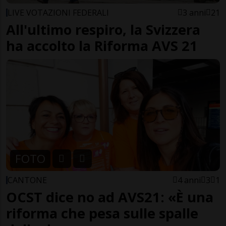
LIVE VOTAZIONI FEDERALI
3 anni
21
All'ultimo respiro, la Svizzera
ha accolto la Riforma AVS 21
FOTO
CANTONE
4 anni
3
1
OCST dice no ad AVS21: «È una
riforma che pesa sulle spalle