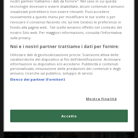
nostri partner trattiamo i dati da fornire". Nel caso in cui queste
tecnologie dovessero essere disabilitate, alcuni contenuti e annunci
visualizzati potrebbero non essere rilevanti. Puoi accedere
nuovamente a questo menu per modificare le tue scelte o per
revocare il consenso facendo clic sul link Gestisci le preferenze in
fondo alla pagina web.. Tali scelte avranno effetto nel contesto del
nostro Sito web. Per maggiori informazioni, consulta l'Informativa
sulla privacy.
Noi e i nostri partner trattiamo i dati per fornire:
Notizie su Resistenza
Utilizzare dati di geolocalizzazione precisi. Scansione attiva delle
caratteristiche del dispositivo ai fini dell’identificazione. Archiviare
Muscolare
informazioni su dispositivo e/o accedervi. Pubblicità e contenuti
personalizzati, misurazione delle prestazioni dei contenuti e degli
annunci, ricerche sul pubblico, sviluppo di servizi.
Elenco dei partner (fornitori)
Segui le notizie e gli approfondimenti su
Resistenza Muscolare.
Mostra finalità
Accetto