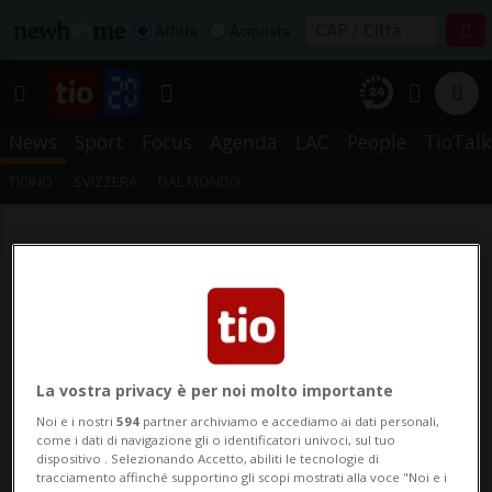
Affitta
Acquista
News
Sport
Focus
Agenda
LAC
People
TioTalk
TICINO
SVIZZERA
DAL MONDO
La vostra privacy è per noi molto importante
Noi e i nostri
594
partner archiviamo e accediamo ai dati personali,
come i dati di navigazione gli o identificatori univoci, sul tuo
dispositivo . Selezionando Accetto, abiliti le tecnologie di
tracciamento affinché supportino gli scopi mostrati alla voce "Noi e i