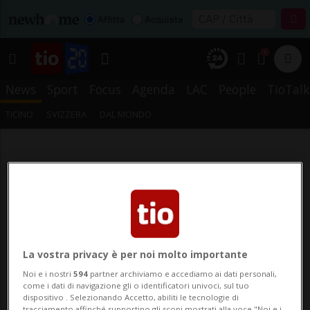
Affitta
Acquista
1
News
Sport
Focus
Agenda
LAC
People
TioTalk
TICINO
SVIZZERA
DAL MONDO
La vostra privacy è per noi molto importante
Noi e i nostri
594
partner archiviamo e accediamo ai dati personali,
come i dati di navigazione gli o identificatori univoci, sul tuo
dispositivo . Selezionando Accetto, abiliti le tecnologie di
tracciamento affinché supportino gli scopi mostrati alla voce "Noi e i