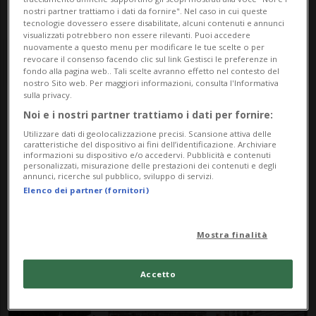
nostri partner trattiamo i dati da fornire". Nel caso in cui queste
tecnologie dovessero essere disabilitate, alcuni contenuti e annunci
visualizzati potrebbero non essere rilevanti. Puoi accedere
nuovamente a questo menu per modificare le tue scelte o per
revocare il consenso facendo clic sul link Gestisci le preferenze in
fondo alla pagina web.. Tali scelte avranno effetto nel contesto del
nostro Sito web. Per maggiori informazioni, consulta l'Informativa
sulla privacy.
Noi e i nostri partner trattiamo i dati per fornire:
Notizie su Regole
Utilizzare dati di geolocalizzazione precisi. Scansione attiva delle
Tempio
caratteristiche del dispositivo ai fini dell’identificazione. Archiviare
informazioni su dispositivo e/o accedervi. Pubblicità e contenuti
personalizzati, misurazione delle prestazioni dei contenuti e degli
annunci, ricerche sul pubblico, sviluppo di servizi.
Elenco dei partner (fornitori)
Segui le notizie e gli approfondimenti su
Regole Tempio.
Mostra finalità
Accetto