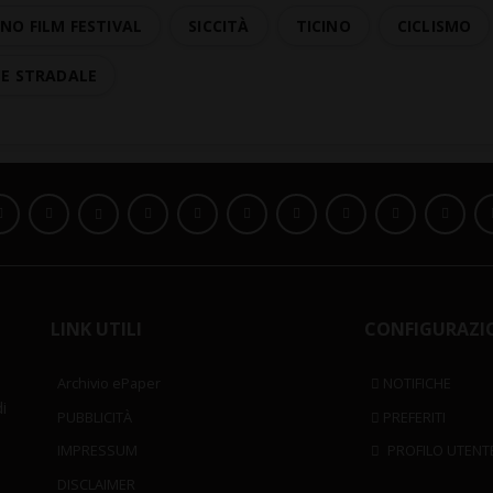
NO FILM FESTIVAL
SICCITÀ
TICINO
CICLISMO
TE STRADALE
LINK UTILI
CONFIGURAZI
Archivio ePaper
NOTIFICHE
i
PUBBLICITÀ
PREFERITI
IMPRESSUM
PROFILO UTENT
DISCLAIMER