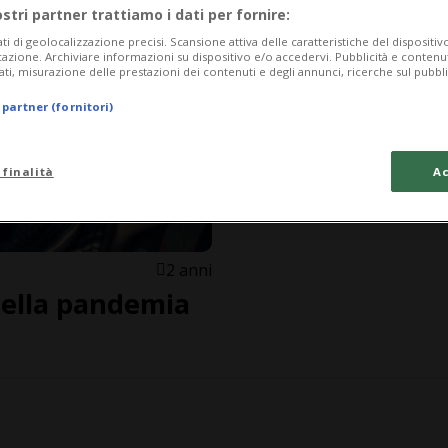
ostri partner trattiamo i dati per fornire:
ati di geolocalizzazione precisi. Scansione attiva delle caratteristiche del dispositivo 
icazione. Archiviare informazioni su dispositivo e/o accedervi. Pubblicità e contenu
ati, misurazione delle prestazioni dei contenuti e degli annunci, ricerche sul pubbl
 partner (fornitori)
 finalità
Ac
2 anni
della pandemia