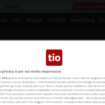
Acquista
nda
LAC
People
TioTalk
NewsBlog
R
Segnalaci
Notizie su Puberta Prematur
a privacy è per noi molto importante
ri
594
partner archiviamo e accediamo ai dati personali, come i dati di navigazione 
ri univoci, sul tuo dispositivo . Selezionando Accetto, abiliti le tecnologie di tracc
portino gli scopi mostrati alla voce "Noi e i nostri partner trattiamo i dati da fornir
ui le notizie e gli approfondimenti su Puberta Premat
tecnologie dovessero essere disabilitate, alcuni contenuti e annunci visualizzati 
vanti. Puoi accedere nuovamente a questo menu per modificare le tue scelte o per
endo clic sul link Gestisci le preferenze in fondo alla pagina web.. Tali scelte avr
o del nostro Sito web. Per maggiori informazioni, consulta l'Informativa sulla priva