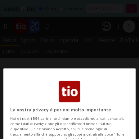
Affitta
Acquista
News
Sport
Focus
Agenda
LAC
People
TioTalk
TICINO
SVIZZERA
DAL MONDO
La vostra privacy è per noi molto importante
Noi e i nostri
594
partner archiviamo e accediamo ai dati personali,
come i dati di navigazione gli o identificatori univoci, sul tuo
dispositivo . Selezionando Accetto, abiliti le tecnologie di
tracciamento affinché supportino gli scopi mostrati alla voce "Noi e i