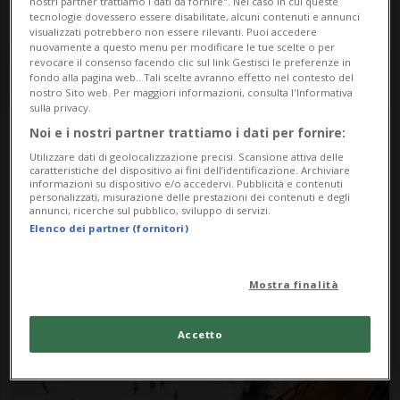
nostri partner trattiamo i dati da fornire". Nel caso in cui queste
tecnologie dovessero essere disabilitate, alcuni contenuti e annunci
visualizzati potrebbero non essere rilevanti. Puoi accedere
nuovamente a questo menu per modificare le tue scelte o per
revocare il consenso facendo clic sul link Gestisci le preferenze in
fondo alla pagina web.. Tali scelte avranno effetto nel contesto del
nostro Sito web. Per maggiori informazioni, consulta l'Informativa
sulla privacy.
Noi e i nostri partner trattiamo i dati per fornire:
Notizie su Progetto
Utilizzare dati di geolocalizzazione precisi. Scansione attiva delle
caratteristiche del dispositivo ai fini dell’identificazione. Archiviare
Swiss League
informazioni su dispositivo e/o accedervi. Pubblicità e contenuti
personalizzati, misurazione delle prestazioni dei contenuti e degli
annunci, ricerche sul pubblico, sviluppo di servizi.
Elenco dei partner (fornitori)
Segui le notizie e gli approfondimenti su
Progetto Swiss League.
Mostra finalità
Accetto