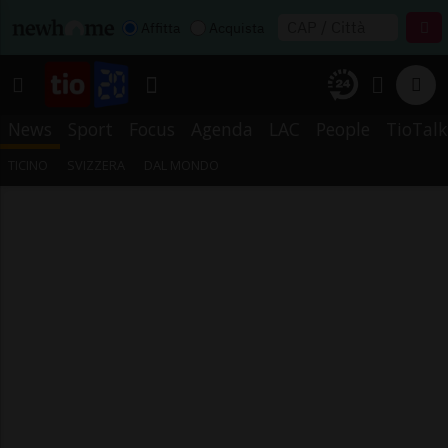
Affitta
Acquista
News
Sport
Focus
Agenda
LAC
People
TioTalk
TICINO
SVIZZERA
DAL MONDO