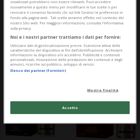
visualizzati potrebbero non essere rilevanti. Puoi accedere
nuovamente a questo menu per modificare le tue scelte o per
revocare il consenso facendo clic sul link Gestisci le preferenze in
fondo alla pagina web.. Tali scelte avranno effetto nel contesto del
nostro Sito web. Per maggiori informazioni, consulta l'Informativa
sulla privacy.
SVIZZERA
1 mese
8
Noi e i nostri partner trattiamo i dati per fornire:
Furto di profumi: la
Utilizzare dati di geolocalizzazione precisi. Scansione attiva delle
multinazionale licenzia i
caratteristiche del dispositivo ai fini dell’identificazione. Archiviare
informazioni su dispositivo e/o accedervi. Pubblicità e contenuti
dipendenti coinvolti
personalizzati, misurazione delle prestazioni dei contenuti e degli
annunci, ricerche sul pubblico, sviluppo di servizi.
Elenco dei partner (fornitori)
Mostra finalità
Accetto