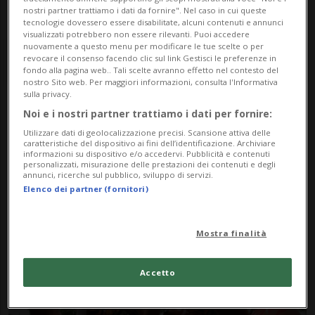
nostri partner trattiamo i dati da fornire". Nel caso in cui queste
tecnologie dovessero essere disabilitate, alcuni contenuti e annunci
visualizzati potrebbero non essere rilevanti. Puoi accedere
nuovamente a questo menu per modificare le tue scelte o per
revocare il consenso facendo clic sul link Gestisci le preferenze in
fondo alla pagina web.. Tali scelte avranno effetto nel contesto del
nostro Sito web. Per maggiori informazioni, consulta l'Informativa
sulla privacy.
Noi e i nostri partner trattiamo i dati per fornire:
Notizie su Profezia
Utilizzare dati di geolocalizzazione precisi. Scansione attiva delle
caratteristiche del dispositivo ai fini dell’identificazione. Archiviare
informazioni su dispositivo e/o accedervi. Pubblicità e contenuti
personalizzati, misurazione delle prestazioni dei contenuti e degli
Segui le notizie e gli approfondimenti su
annunci, ricerche sul pubblico, sviluppo di servizi.
Elenco dei partner (fornitori)
Profezia.
Mostra finalità
Accetto