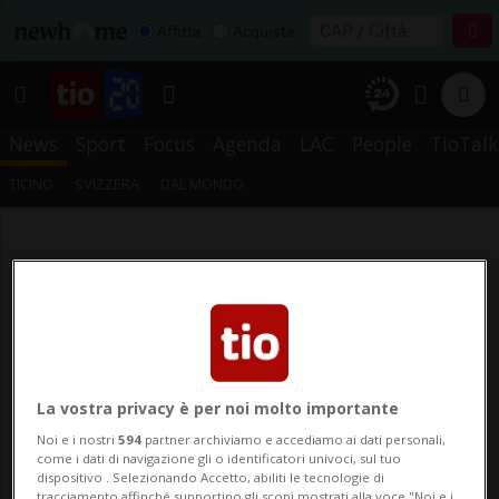
Affitta
Acquista
News
Sport
Focus
Agenda
LAC
People
TioTalk
TICINO
SVIZZERA
DAL MONDO
La vostra privacy è per noi molto importante
Noi e i nostri
594
partner archiviamo e accediamo ai dati personali,
come i dati di navigazione gli o identificatori univoci, sul tuo
dispositivo . Selezionando Accetto, abiliti le tecnologie di
tracciamento affinché supportino gli scopi mostrati alla voce "Noi e i