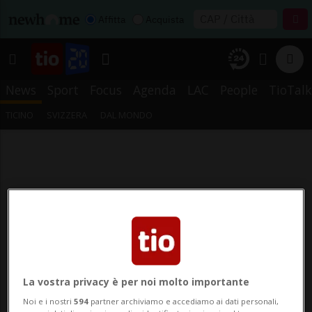
Affitta
Acquista
News
Sport
Focus
Agenda
LAC
People
TioTalk
TICINO
SVIZZERA
DAL MONDO
La vostra privacy è per noi molto importante
Noi e i nostri
594
partner archiviamo e accediamo ai dati personali,