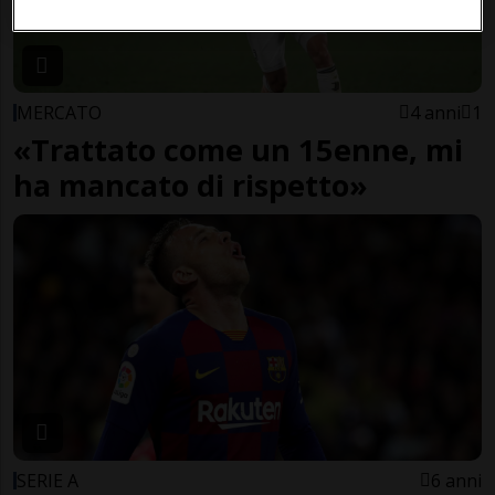
MERCATO
4 anni
1
«Trattato come un 15enne, mi
ha mancato di rispetto»
SERIE A
6 anni