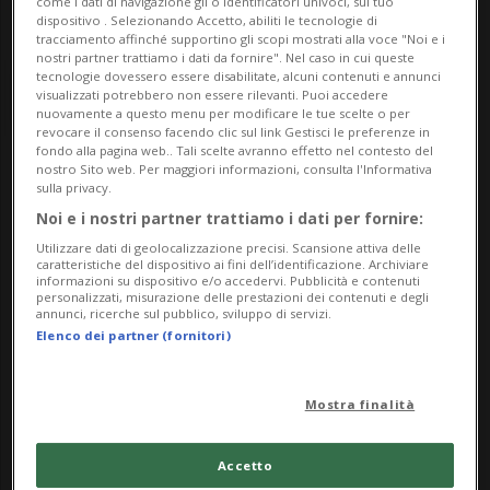
come i dati di navigazione gli o identificatori univoci, sul tuo
dispositivo . Selezionando Accetto, abiliti le tecnologie di
tracciamento affinché supportino gli scopi mostrati alla voce "Noi e i
nostri partner trattiamo i dati da fornire". Nel caso in cui queste
tecnologie dovessero essere disabilitate, alcuni contenuti e annunci
visualizzati potrebbero non essere rilevanti. Puoi accedere
nuovamente a questo menu per modificare le tue scelte o per
revocare il consenso facendo clic sul link Gestisci le preferenze in
fondo alla pagina web.. Tali scelte avranno effetto nel contesto del
nostro Sito web. Per maggiori informazioni, consulta l'Informativa
Notizie su Pjanic
sulla privacy.
Noi e i nostri partner trattiamo i dati per fornire:
Utilizzare dati di geolocalizzazione precisi. Scansione attiva delle
Segui le notizie e gli approfondimenti su
caratteristiche del dispositivo ai fini dell’identificazione. Archiviare
informazioni su dispositivo e/o accedervi. Pubblicità e contenuti
Pjanic.
personalizzati, misurazione delle prestazioni dei contenuti e degli
annunci, ricerche sul pubblico, sviluppo di servizi.
Elenco dei partner (fornitori)
Mostra finalità
Accetto