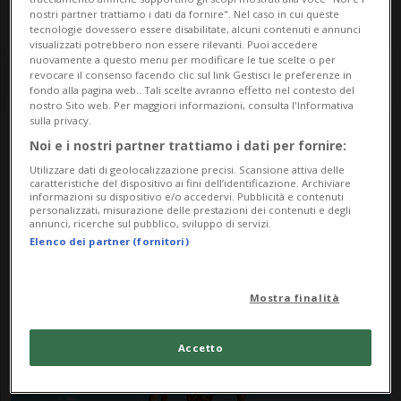
nostri partner trattiamo i dati da fornire". Nel caso in cui queste
tecnologie dovessero essere disabilitate, alcuni contenuti e annunci
visualizzati potrebbero non essere rilevanti. Puoi accedere
nuovamente a questo menu per modificare le tue scelte o per
revocare il consenso facendo clic sul link Gestisci le preferenze in
fondo alla pagina web.. Tali scelte avranno effetto nel contesto del
nostro Sito web. Per maggiori informazioni, consulta l'Informativa
sulla privacy.
Noi e i nostri partner trattiamo i dati per fornire:
Notizie su Pizzo
Utilizzare dati di geolocalizzazione precisi. Scansione attiva delle
Zucchero
caratteristiche del dispositivo ai fini dell’identificazione. Archiviare
informazioni su dispositivo e/o accedervi. Pubblicità e contenuti
personalizzati, misurazione delle prestazioni dei contenuti e degli
annunci, ricerche sul pubblico, sviluppo di servizi.
Elenco dei partner (fornitori)
Segui le notizie e gli approfondimenti su
Pizzo Zucchero.
Mostra finalità
Accetto