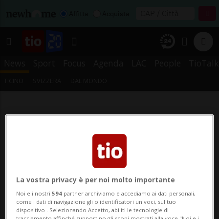
Affitta
Acquista
News
Sport
Focus
Agenda
LAC
People
TioTalk
TICINO
SVIZZERA
DAL MONDO
La vostra privacy è per noi molto importante
Noi e i nostri
594
partner archiviamo e accediamo ai dati personali,
come i dati di navigazione gli o identificatori univoci, sul tuo
dispositivo . Selezionando Accetto, abiliti le tecnologie di
tracciamento affinché supportino gli scopi mostrati alla voce "Noi e i