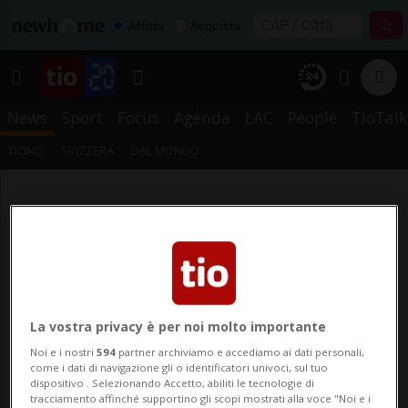
Affitta
Acquista
News
Sport
Focus
Agenda
LAC
People
TioTalk
TICINO
SVIZZERA
DAL MONDO
La vostra privacy è per noi molto importante
Noi e i nostri
594
partner archiviamo e accediamo ai dati personali,
come i dati di navigazione gli o identificatori univoci, sul tuo
dispositivo . Selezionando Accetto, abiliti le tecnologie di
tracciamento affinché supportino gli scopi mostrati alla voce "Noi e i