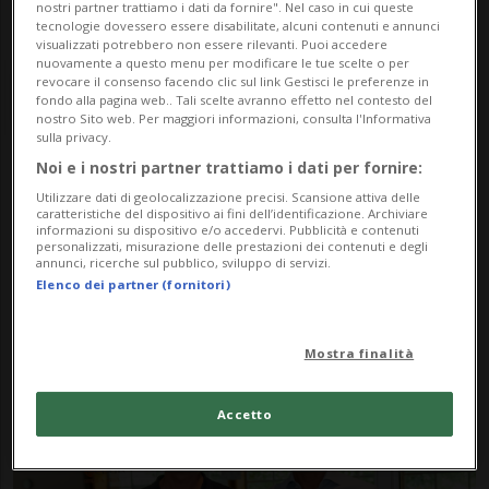
nostri partner trattiamo i dati da fornire". Nel caso in cui queste
tecnologie dovessero essere disabilitate, alcuni contenuti e annunci
visualizzati potrebbero non essere rilevanti. Puoi accedere
nuovamente a questo menu per modificare le tue scelte o per
revocare il consenso facendo clic sul link Gestisci le preferenze in
fondo alla pagina web.. Tali scelte avranno effetto nel contesto del
nostro Sito web. Per maggiori informazioni, consulta l'Informativa
sulla privacy.
Noi e i nostri partner trattiamo i dati per fornire:
Notizie su Piscine
Utilizzare dati di geolocalizzazione precisi. Scansione attiva delle
caratteristiche del dispositivo ai fini dell’identificazione. Archiviare
Castiglioni
informazioni su dispositivo e/o accedervi. Pubblicità e contenuti
personalizzati, misurazione delle prestazioni dei contenuti e degli
annunci, ricerche sul pubblico, sviluppo di servizi.
Elenco dei partner (fornitori)
Segui le notizie e gli approfondimenti su
Piscine Castiglioni.
Mostra finalità
Accetto