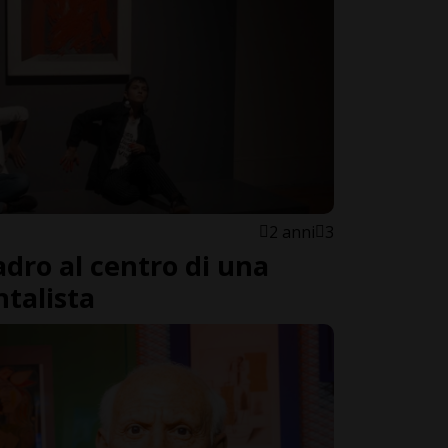
2 anni
3
dro al centro di una
talista