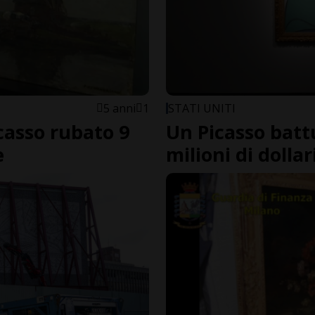
5 anni
1
STATI UNITI
casso rubato 9
Un Picasso battu
e
milioni di dollar