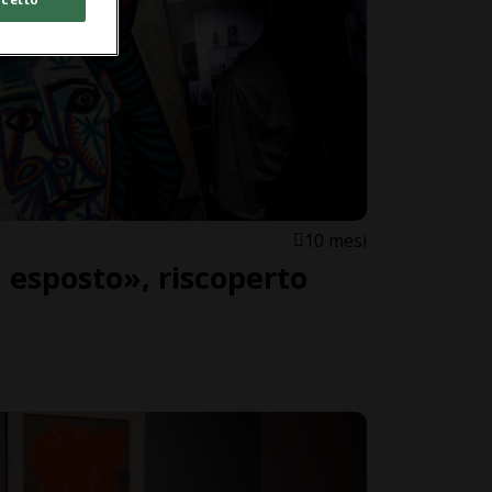
10 mesi
 esposto», riscoperto