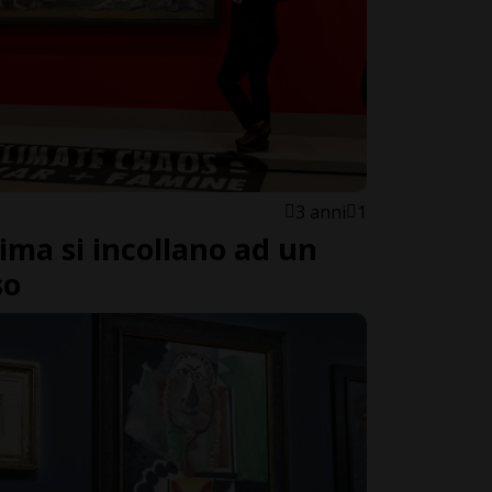
3 anni
1
clima si incollano ad un
so