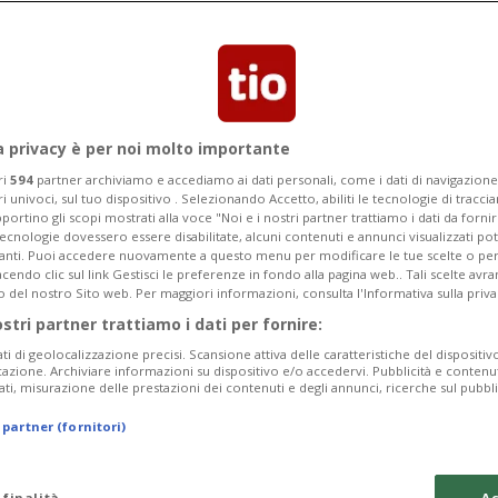
a privacy è per noi molto importante
ri
594
partner archiviamo e accediamo ai dati personali, come i dati di navigazione 
ri univoci, sul tuo dispositivo . Selezionando Accetto, abiliti le tecnologie di tracc
portino gli scopi mostrati alla voce "Noi e i nostri partner trattiamo i dati da fornir
tecnologie dovessero essere disabilitate, alcuni contenuti e annunci visualizzati 
vanti. Puoi accedere nuovamente a questo menu per modificare le tue scelte o per
endo clic sul link Gestisci le preferenze in fondo alla pagina web.. Tali scelte avr
o del nostro Sito web. Per maggiori informazioni, consulta l'Informativa sulla priva
4 mesi
VIAGGI & TURISMO
ostri partner trattiamo i dati per fornire:
iaggio tra
“I Tre Grandi di
ati di geolocalizzazione precisi. Scansione attiva delle caratteristiche del dispositivo 
ascoste
Miró e Picasso 
icazione. Archiviare informazioni su dispositivo e/o accedervi. Pubblicità e contenu
ati, misurazione delle prestazioni dei contenuti e degli annunci, ricerche sul pubbl
 partner (fornitori)
 finalità
Ac