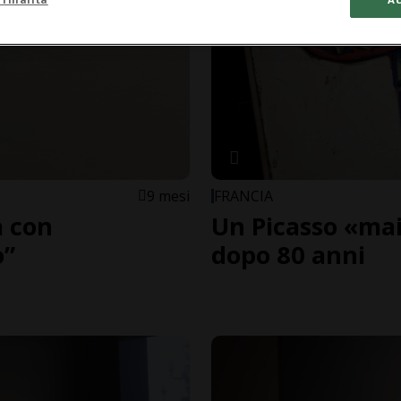
9 mesi
FRANCIA
à con
Un Picasso «mai
ò”
dopo 80 anni