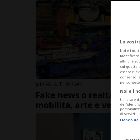
La vostr
Noi e i nost
identificato
affinché sup
cui queste 
essere rile
consenso fac
nel contest
VIAGGI & TURISMO
Noi e i n
Fake news o realtà? Un v
Utilizzare d
mobilità, arte e verità n
dell’identif
personalizz
di servizi.
Elenco dei
Mostra