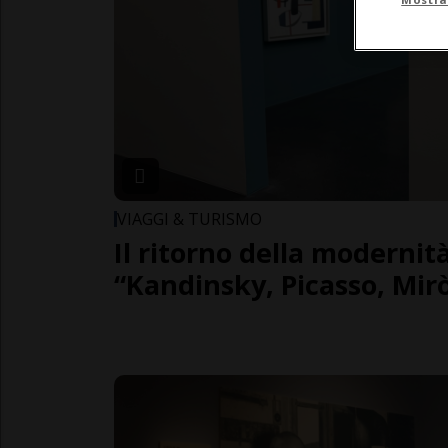
VIAGGI & TURISMO
Il ritorno della modernit
“Kandinsky, Picasso, Mir