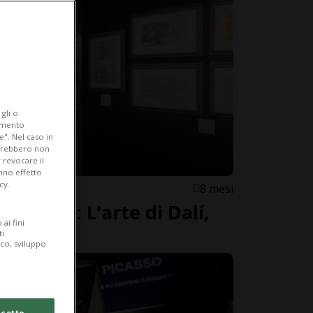
gli o
iamento
e". Nel caso in
potrebbero non
 revocare il
anno effetto
cy.
8 mesi
 Spagna”: L’arte di Dalí,
ai fini
a Milano
ti
ico, sviluppo
cetto