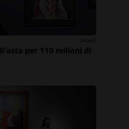
4 anni
ll'asta per 110 milioni di