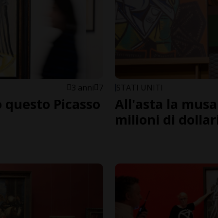
3 anni
7
STATI UNITI
o questo Picasso
All'asta la musa
milioni di dollar