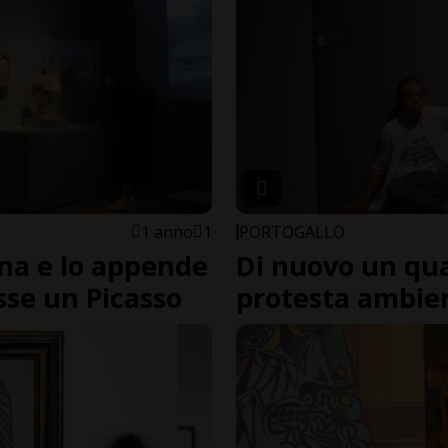
1 anno
1
PORTOGALLO
na e lo appende
Di nuovo un qua
sse un Picasso
protesta ambien