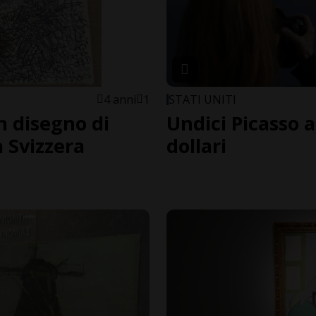
4 anni
1
STATI UNITI
n disegno di
Undici Picasso a
 Svizzera
dollari