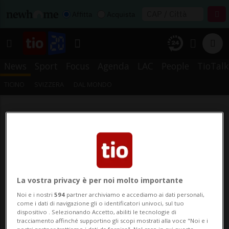
Affitta
Acquista
News
Sport
Focus
Agenda
LAC
People
TioTalk
TICINO
SVIZZERA
DAL MONDO
La vostra privacy è per noi molto importante
Noi e i nostri
594
partner archiviamo e accediamo ai dati personali,
come i dati di navigazione gli o identificatori univoci, sul tuo
dispositivo . Selezionando Accetto, abiliti le tecnologie di
tracciamento affinché supportino gli scopi mostrati alla voce "Noi e i