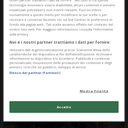
nostri partner trattiamo i dati da fornire". Nel caso in cui queste
tecnologie dovessero essere disabilitate, alcuni contenuti e annunci
visualizzati potrebbero non essere rilevanti. Puoi accedere
nuovamente a questo menu per modificare le tue scelte o per
revocare il consenso facendo clic sul link Gestisci le preferenze in
fondo alla pagina web.. Tali scelte avranno effetto nel contesto del
nostro Sito web. Per maggiori informazioni, consulta l'Informativa
sulla privacy.
Noi e i nostri partner trattiamo i dati per fornire:
Notizie su Piaz
Utilizzare dati di geolocalizzazione precisi. Scansione attiva delle
caratteristiche del dispositivo ai fini dell’identificazione. Archiviare
informazioni su dispositivo e/o accedervi. Pubblicità e contenuti
personalizzati, misurazione delle prestazioni dei contenuti e degli
annunci, ricerche sul pubblico, sviluppo di servizi.
Segui le notizie e gli approfondimenti su
Elenco dei partner (fornitori)
Piaz.
Mostra finalità
Accetto