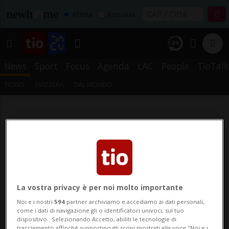
Affitta
Acquista
News
Sport
Focus
Agenda
LAC
People
TioTalk
TICINO
SVIZZERA
DAL MONDO
La vostra privacy è per noi molto importante
Noi e i nostri
594
partner archiviamo e accediamo ai dati personali,
come i dati di navigazione gli o identificatori univoci, sul tuo
dispositivo . Selezionando Accetto, abiliti le tecnologie di
tracciamento affinché supportino gli scopi mostrati alla voce "Noi e i