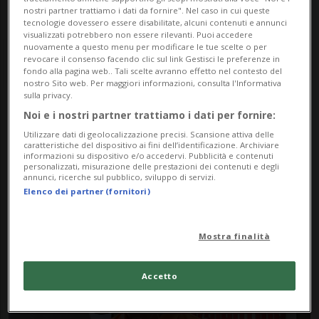
nostri partner trattiamo i dati da fornire". Nel caso in cui queste
tecnologie dovessero essere disabilitate, alcuni contenuti e annunci
visualizzati potrebbero non essere rilevanti. Puoi accedere
nuovamente a questo menu per modificare le tue scelte o per
revocare il consenso facendo clic sul link Gestisci le preferenze in
fondo alla pagina web.. Tali scelte avranno effetto nel contesto del
nostro Sito web. Per maggiori informazioni, consulta l'Informativa
sulla privacy.
Noi e i nostri partner trattiamo i dati per fornire:
Notizie su Phil Valentine
Utilizzare dati di geolocalizzazione precisi. Scansione attiva delle
caratteristiche del dispositivo ai fini dell’identificazione. Archiviare
informazioni su dispositivo e/o accedervi. Pubblicità e contenuti
personalizzati, misurazione delle prestazioni dei contenuti e degli
Segui le notizie e gli approfondimenti su
annunci, ricerche sul pubblico, sviluppo di servizi.
Elenco dei partner (fornitori)
Phil Valentine.
Mostra finalità
Accetto