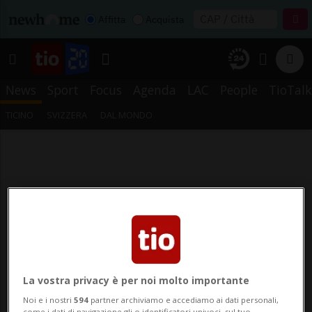
Affitta
Acquista
News
Sport
Focus
Agenda
LAC
People
TioTalk
TICINO
SVIZZERA
DAL MONDO
La vostra privacy è per noi molto importante
Noi e i nostri
594
partner archiviamo e accediamo ai dati personali,
come i dati di navigazione gli o identificatori univoci, sul tuo