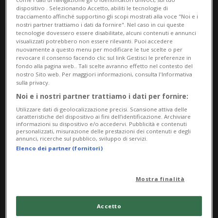
dispositivo . Selezionando Accetto, abiliti le tecnologie di
tracciamento affinché supportino gli scopi mostrati alla voce "Noi e i
nostri partner trattiamo i dati da fornire". Nel caso in cui queste
tecnologie dovessero essere disabilitate, alcuni contenuti e annunci
visualizzati potrebbero non essere rilevanti. Puoi accedere
nuovamente a questo menu per modificare le tue scelte o per
revocare il consenso facendo clic sul link Gestisci le preferenze in
fondo alla pagina web.. Tali scelte avranno effetto nel contesto del
nostro Sito web. Per maggiori informazioni, consulta l'Informativa
Notizie su Passioni
sulla privacy.
Noi e i nostri partner trattiamo i dati per fornire:
Utilizzare dati di geolocalizzazione precisi. Scansione attiva delle
caratteristiche del dispositivo ai fini dell’identificazione. Archiviare
Segui le notizie e gli approfondimenti su
informazioni su dispositivo e/o accedervi. Pubblicità e contenuti
personalizzati, misurazione delle prestazioni dei contenuti e degli
Passioni.
annunci, ricerche sul pubblico, sviluppo di servizi.
Elenco dei partner (fornitori)
Mostra finalità
Accetto