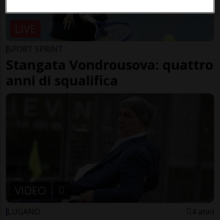
LIVE
SPORT SPRINT
Stangata Vondrousova: quattro
anni di squalifica
VIDEO
LUGANO
4 anni