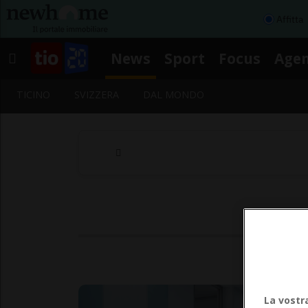
Affitta
News
Sport
Focus
Age
TICINO
SVIZZERA
DAL MONDO
La vostr