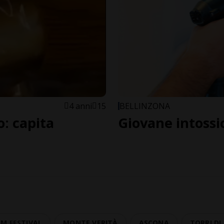
4 anni
15
BELLINZONA
: capita
Giovane intossi
M FESTIVAL
MONTE VERITÀ
ASCONA
TORRI D