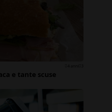
4 anni
3
ca e tante scuse