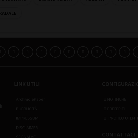
TRADALE
LINK UTILI
CONFIGURAZI
Archivio ePaper
NOTIFICHE
i
PUBBLICITÀ
PREFERITI
IMPRESSUM
PROFILO UTENT
DISCLAIMER
CONTATTACI
SEGNALACI