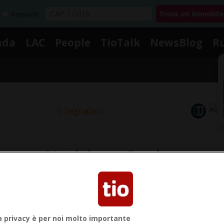
Acquista
nda
LAC
People
TioTalk
NewsBlog
R
Segnalaci
Notizie su Panino
Segui le notizie e gli approfondimenti su Panino.
a privacy è per noi molto importante