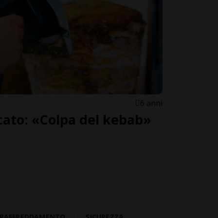
6 anni
cato: «Colpa del kebab»
I RAFFREDDAMENTO
SICUREZZA