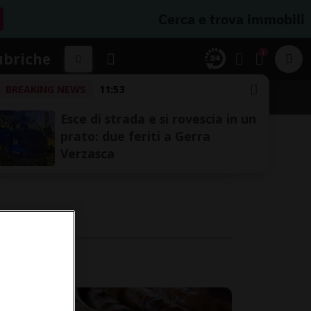
Cerca e trova immobili
1
ubriche
BREAKING NEWS
11:53
Esce di strada e si rovescia in un
prato: due feriti a Gerra
Verzasca