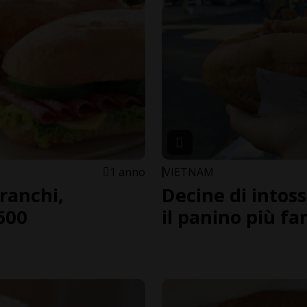
1 anno
VIETNAM
ranchi,
Decine di intos
600
il panino più f