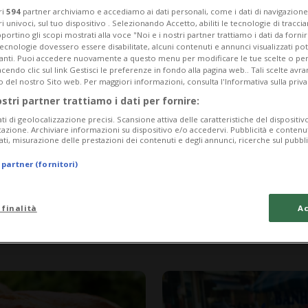
ri
594
partner archiviamo e accediamo ai dati personali, come i dati di navigazione 
ri univoci, sul tuo dispositivo . Selezionando Accetto, abiliti le tecnologie di tracc
portino gli scopi mostrati alla voce "Noi e i nostri partner trattiamo i dati da fornir
tecnologie dovessero essere disabilitate, alcuni contenuti e annunci visualizzati 
vanti. Puoi accedere nuovamente a questo menu per modificare le tue scelte o per
endo clic sul link Gestisci le preferenze in fondo alla pagina web.. Tali scelte avr
o del nostro Sito web. Per maggiori informazioni, consulta l'Informativa sulla priva
ostri partner trattiamo i dati per fornire:
ati di geolocalizzazione precisi. Scansione attiva delle caratteristiche del dispositivo 
icazione. Archiviare informazioni su dispositivo e/o accedervi. Pubblicità e contenu
ati, misurazione delle prestazioni dei contenuti e degli annunci, ricerche sul pubbl
 partner (fornitori)
1 anno
1
ITALIA
eno più potente
Muore dopo ave
 finalità
Ac
ciso tre persone
un food truck