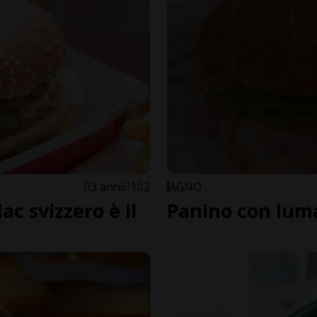
3 anni
1
2
AGNO
Mac svizzero è il
Panino con luma