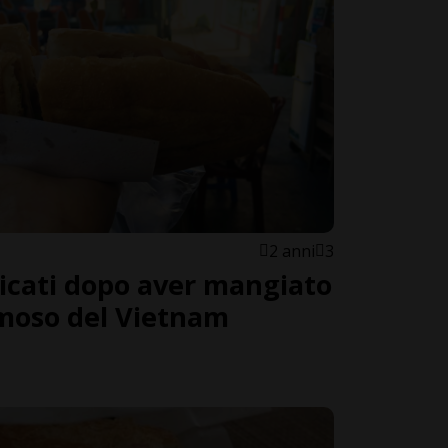
2 anni
3
sicati dopo aver mangiato
amoso del Vietnam