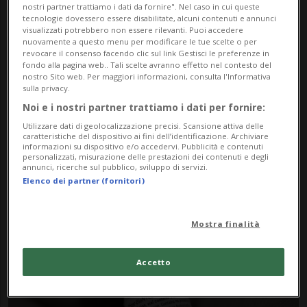
nostri partner trattiamo i dati da fornire". Nel caso in cui queste
tecnologie dovessero essere disabilitate, alcuni contenuti e annunci
visualizzati potrebbero non essere rilevanti. Puoi accedere
nuovamente a questo menu per modificare le tue scelte o per
revocare il consenso facendo clic sul link Gestisci le preferenze in
fondo alla pagina web.. Tali scelte avranno effetto nel contesto del
nostro Sito web. Per maggiori informazioni, consulta l'Informativa
sulla privacy.
Noi e i nostri partner trattiamo i dati per fornire:
Notizie su Paesi Europei
Utilizzare dati di geolocalizzazione precisi. Scansione attiva delle
caratteristiche del dispositivo ai fini dell’identificazione. Archiviare
informazioni su dispositivo e/o accedervi. Pubblicità e contenuti
personalizzati, misurazione delle prestazioni dei contenuti e degli
Segui le notizie e gli approfondimenti su
annunci, ricerche sul pubblico, sviluppo di servizi.
Elenco dei partner (fornitori)
Paesi Europei.
Mostra finalità
Accetto