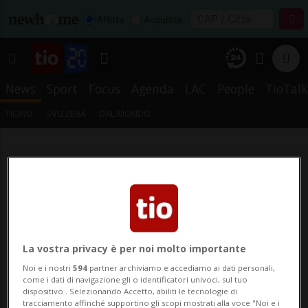
Affitta
Acquista
News
Sport
Focus
Agenda
LAC
People
TioTalk
TICINO
SVIZZERA
DAL MONDO
La vostra privacy è per noi molto importante
Noi e i nostri
594
partner archiviamo e accediamo ai dati personali,
come i dati di navigazione gli o identificatori univoci, sul tuo
dispositivo . Selezionando Accetto, abiliti le tecnologie di
tracciamento affinché supportino gli scopi mostrati alla voce "Noi e i