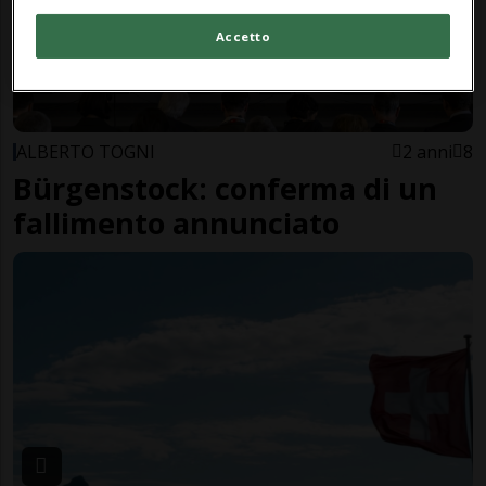
Accetto
ALBERTO TOGNI
2 anni
8
Bürgenstock: conferma di un
fallimento annunciato