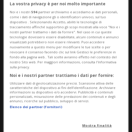
La vostra privacy è per noi molto importante
Noi e i nostri
594
partner archiviamo e accediamo ai dati personali,
come i dati di navigazione gli o identificatori univoci, sul tuo
dispositivo . Selezionando Accetto, abiliti le tecnologie di
tracciamento affinché supportino gli scopi mostrati alla voce "Noi e i
nostri partner trattiamo i dati da fornire". Nel caso in cui queste
tecnologie dovessero essere disabilitate, alcuni contenuti e annunci
visualizzati potrebbero non essere rilevanti. Puoi accedere
nuovamente a questo menu per modificare le tue scelte o per
Notizie su No Ue No
revocare il consenso facendo clic sul link Gestisci le preferenze in
fondo alla pagina web.. Tali scelte avranno effetto nel contesto del
Nato
nostro Sito web. Per maggiori informazioni, consulta l'Informativa
sulla privacy.
Noi e i nostri partner trattiamo i dati per fornire:
Segui le notizie e gli approfondimenti su No
Utilizzare dati di geolocalizzazione precisi. Scansione attiva delle
caratteristiche del dispositivo ai fini dell’identificazione. Archiviare
Ue No Nato.
informazioni su dispositivo e/o accedervi. Pubblicità e contenuti
personalizzati, misurazione delle prestazioni dei contenuti e degli
annunci, ricerche sul pubblico, sviluppo di servizi.
Elenco dei partner (fornitori)
Mostra finalità