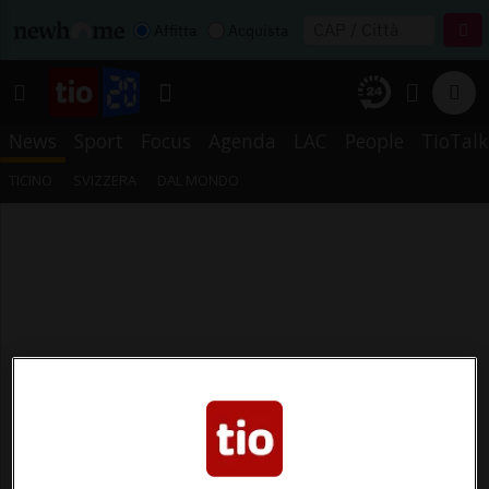
Affitta
Acquista
News
Sport
Focus
Agenda
LAC
People
TioTalk
TICINO
SVIZZERA
DAL MONDO