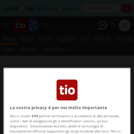
Affitta
Acquista
News
Sport
Focus
Agenda
LAC
People
TioTalk
TICINO
SVIZZERA
DAL MONDO
La vostra privacy è per noi molto importante
Noi e i nostri
594
partner archiviamo e accediamo ai dati personali,
come i dati di navigazione gli o identificatori univoci, sul tuo
dispositivo . Selezionando Accetto, abiliti le tecnologie di
tracciamento affinché supportino gli scopi mostrati alla voce "Noi e i