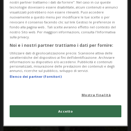
nostri partner trattiamo i dati da fornire". Nel caso in cui queste
tecnologie dovessero essere disabilitate, alcuni contenuti e annunci
visualizzati potrebbero non essere rilevanti. Puoi accedere
nuovamente a questo menu per modificare le tue scelte o per
revocare il consenso facendo clic sul link Gestisci le preferenze in
fondo alla pagina web.. Tali scelte avranno effetto nel contesto del
nostro Sito web. Per maggiori informazioni, consulta l'Informativa
sulla privacy.
Noi e i nostri partner trattiamo i dati per fornire:
Notizie su News Scout
Utilizzare dati di geolocalizzazione precisi. Scansione attiva delle
caratteristiche del dispositivo ai fini dell’identificazione. Archiviare
informazioni su dispositivo e/o accedervi. Pubblicità e contenuti
personalizzati, misurazione delle prestazioni dei contenuti e degli
Segui le notizie e gli approfondimenti su
annunci, ricerche sul pubblico, sviluppo di servizi.
Elenco dei partner (fornitori)
News Scout.
Mostra finalità
Accetto