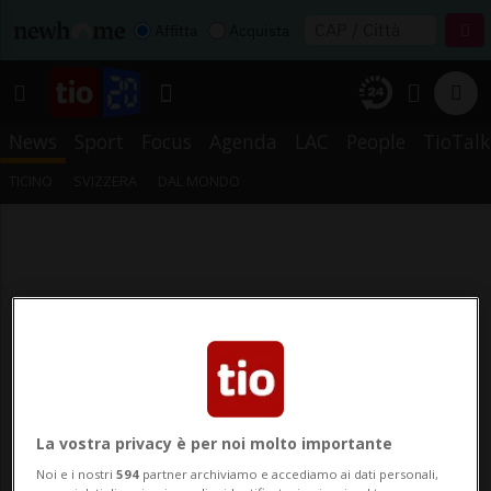
Affitta
Acquista
News
Sport
Focus
Agenda
LAC
People
TioTalk
TICINO
SVIZZERA
DAL MONDO
La vostra privacy è per noi molto importante
Noi e i nostri
594
partner archiviamo e accediamo ai dati personali,