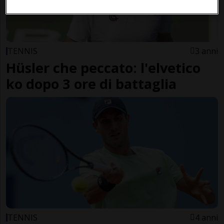
TENNIS
3 anni
Hüsler che peccato: l'elvetico
ko dopo 3 ore di battaglia
TENNIS
4 anni