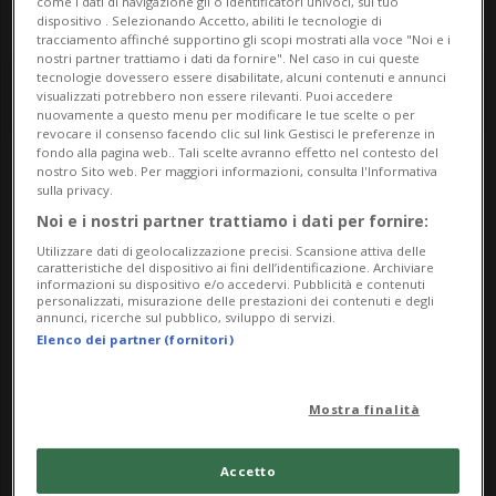
come i dati di navigazione gli o identificatori univoci, sul tuo
dispositivo . Selezionando Accetto, abiliti le tecnologie di
tracciamento affinché supportino gli scopi mostrati alla voce "Noi e i
nostri partner trattiamo i dati da fornire". Nel caso in cui queste
tecnologie dovessero essere disabilitate, alcuni contenuti e annunci
visualizzati potrebbero non essere rilevanti. Puoi accedere
nuovamente a questo menu per modificare le tue scelte o per
revocare il consenso facendo clic sul link Gestisci le preferenze in
fondo alla pagina web.. Tali scelte avranno effetto nel contesto del
nostro Sito web. Per maggiori informazioni, consulta l'Informativa
Notizie su Munar
sulla privacy.
Noi e i nostri partner trattiamo i dati per fornire:
Utilizzare dati di geolocalizzazione precisi. Scansione attiva delle
Segui le notizie e gli approfondimenti su
caratteristiche del dispositivo ai fini dell’identificazione. Archiviare
informazioni su dispositivo e/o accedervi. Pubblicità e contenuti
Munar.
personalizzati, misurazione delle prestazioni dei contenuti e degli
annunci, ricerche sul pubblico, sviluppo di servizi.
Elenco dei partner (fornitori)
Mostra finalità
Accetto