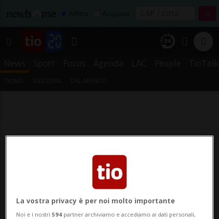
Affitta
Acquista
News
Sport
Focus
Agenda
LAC
People
TioTalk
TICINO
SVIZZERA
DAL MONDO
La vostra privacy è per noi molto importante
Noi e i nostri
594
partner archiviamo e accediamo ai dati personali,