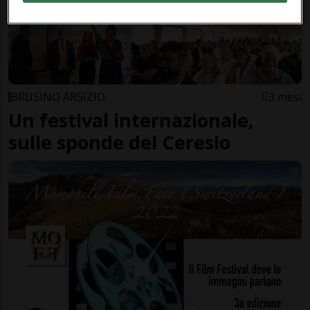
BRUSINO ARSIZIO
3 mesi
Un festival internazionale,
sulle sponde del Ceresio