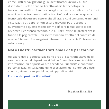
come i dati di navigazione gli o identificatori univoci, sul tuo
dispositivo . Selezionando Accetto, abiliti le tecnologie di
tracciamento affinché supportino gli scopi mostrati alla voce "Noi e i
nostri partner trattiamo i dati da fornire". Nel caso in cui queste
tecnologie dovessero essere disabilitate, alcuni contenuti e annunci
visualizzati potrebbero non essere rilevanti. Puoi accedere
nuovamente a questo menu per modificare le tue scelte o per
revocare il consenso facendo clic sul link Gestisci le preferenze in
fondo alla pagina web.. Tali scelte avranno effetto nel contesto del
nostro Sito web. Per maggiori informazioni, consulta l'Informativa
Notizie su Momohill
sulla privacy.
Film Fair
Noi e i nostri partner trattiamo i dati per fornire:
Utilizzare dati di geolocalizzazione precisi. Scansione attiva delle
caratteristiche del dispositivo ai fini dell’identificazione. Archiviare
informazioni su dispositivo e/o accedervi. Pubblicità e contenuti
personalizzati, misurazione delle prestazioni dei contenuti e degli
Segui le notizie e gli approfondimenti su
annunci, ricerche sul pubblico, sviluppo di servizi.
Momohill Film Fair.
Elenco dei partner (fornitori)
Mostra finalità
Accetto