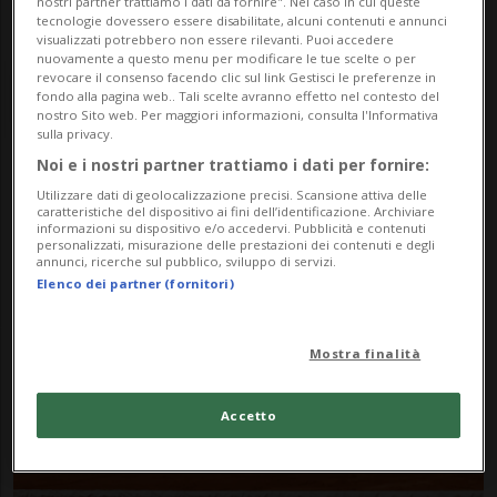
nostri partner trattiamo i dati da fornire". Nel caso in cui queste
tecnologie dovessero essere disabilitate, alcuni contenuti e annunci
visualizzati potrebbero non essere rilevanti. Puoi accedere
nuovamente a questo menu per modificare le tue scelte o per
revocare il consenso facendo clic sul link Gestisci le preferenze in
fondo alla pagina web.. Tali scelte avranno effetto nel contesto del
nostro Sito web. Per maggiori informazioni, consulta l'Informativa
sulla privacy.
Noi e i nostri partner trattiamo i dati per fornire:
Notizie su Moise
Utilizzare dati di geolocalizzazione precisi. Scansione attiva delle
caratteristiche del dispositivo ai fini dell’identificazione. Archiviare
Kouame
informazioni su dispositivo e/o accedervi. Pubblicità e contenuti
personalizzati, misurazione delle prestazioni dei contenuti e degli
annunci, ricerche sul pubblico, sviluppo di servizi.
Elenco dei partner (fornitori)
Segui le notizie e gli approfondimenti su
Moise Kouame.
Mostra finalità
Accetto