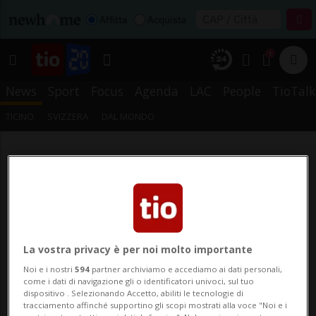
Affitta
Acquista
1
News
Sport
Focus
Agenda
LAC
People
TioTalk
TICINO
SVIZZERA
DAL MONDO
La vostra privacy è per noi molto importante
Noi e i nostri
594
partner archiviamo e accediamo ai dati personali,
come i dati di navigazione gli o identificatori univoci, sul tuo
dispositivo . Selezionando Accetto, abiliti le tecnologie di
tracciamento affinché supportino gli scopi mostrati alla voce "Noi e i