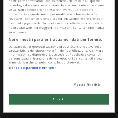
nostri partner trattiamo i dati da fornire". Nel caso in cui queste
tecnologie dovessero essere disabilitate, alcuni contenuti e annunci
visualizzati potrebbero non essere rilevanti. Puoi accedere
nuovamente a questo menu per modificare le tue scelte o per
revocare il consenso facendo clic sul link Gestisci le preferenze in
fondo alla pagina web.. Tali scelte avranno effetto nel contesto del
nostro Sito web. Per maggiori informazioni, consulta l'Informativa
sulla privacy.
Noi e i nostri partner trattiamo i dati per fornire:
Notizie su Mindnow
Utilizzare dati di geolocalizzazione precisi. Scansione attiva delle
caratteristiche del dispositivo ai fini dell’identificazione. Archiviare
informazioni su dispositivo e/o accedervi. Pubblicità e contenuti
personalizzati, misurazione delle prestazioni dei contenuti e degli
annunci, ricerche sul pubblico, sviluppo di servizi.
Segui le notizie e gli approfondimenti su
Elenco dei partner (fornitori)
Mindnow.
Mostra finalità
Accetto