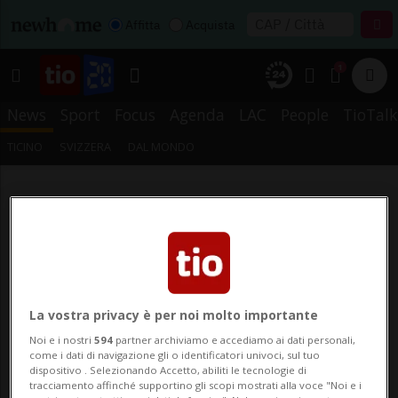
Affitta
Acquista
1
News
Sport
Focus
Agenda
LAC
People
TioTalk
TICINO
SVIZZERA
DAL MONDO
La vostra privacy è per noi molto importante
Noi e i nostri
594
partner archiviamo e accediamo ai dati personali,
come i dati di navigazione gli o identificatori univoci, sul tuo
dispositivo . Selezionando Accetto, abiliti le tecnologie di
tracciamento affinché supportino gli scopi mostrati alla voce "Noi e i