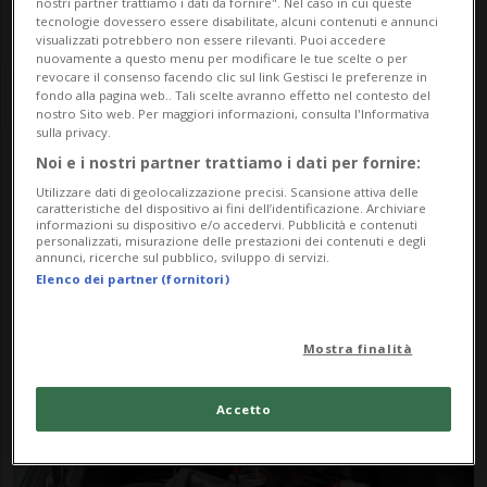
nostri partner trattiamo i dati da fornire". Nel caso in cui queste
tecnologie dovessero essere disabilitate, alcuni contenuti e annunci
visualizzati potrebbero non essere rilevanti. Puoi accedere
nuovamente a questo menu per modificare le tue scelte o per
revocare il consenso facendo clic sul link Gestisci le preferenze in
fondo alla pagina web.. Tali scelte avranno effetto nel contesto del
nostro Sito web. Per maggiori informazioni, consulta l'Informativa
sulla privacy.
Noi e i nostri partner trattiamo i dati per fornire:
Notizie su Milpitas
Utilizzare dati di geolocalizzazione precisi. Scansione attiva delle
caratteristiche del dispositivo ai fini dell’identificazione. Archiviare
informazioni su dispositivo e/o accedervi. Pubblicità e contenuti
personalizzati, misurazione delle prestazioni dei contenuti e degli
annunci, ricerche sul pubblico, sviluppo di servizi.
Segui le notizie e gli approfondimenti su
Elenco dei partner (fornitori)
Milpitas.
Mostra finalità
Accetto