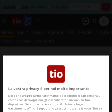
Affitta
Acquista
News
Sport
Focus
Agenda
LAC
People
TioTalk
TICINO
SVIZZERA
DAL MONDO
La vostra privacy è per noi molto importante
Noi e i nostri
594
partner archiviamo e accediamo ai dati personali,
come i dati di navigazione gli o identificatori univoci, sul tuo
dispositivo . Selezionando Accetto, abiliti le tecnologie di
tracciamento affinché supportino gli scopi mostrati alla voce "Noi e i