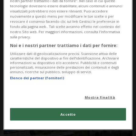
nostri partner trattiamo i dati da fornire". Nel caso in cui queste
tecnologie dovessero essere disabilitate, alcuni contenuti e annunci
visualizzati potrebbero non essere rilevanti. Puoi accedere
nuovamente a questo menu per modificare le tue scelte o per
revocare il consenso facendo clic sul link Gestisci le preferenze in
fondo alla pagina web.. Tali scelte avranno effetto nel contesto del
nostro Sito web. Per maggiori informazioni, consulta l'Informativa
sulla privacy.
Noi e i nostri partner trattiamo i dati per fornire:
Notizie su Milite
Utilizzare dati di geolocalizzazione precisi. Scansione attiva delle
caratteristiche del dispositivo ai fini dell’identificazione. Archiviare
informazioni su dispositivo e/o accedervi. Pubblicità e contenuti
personalizzati, misurazione delle prestazioni dei contenuti e degli
annunci, ricerche sul pubblico, sviluppo di servizi.
Segui le notizie e gli approfondimenti su
Elenco dei partner (fornitori)
Milite.
Mostra finalità
Accetto