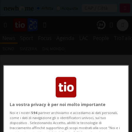
Affitta
Acquista
News
Sport
Focus
Agenda
LAC
People
TioTalk
TICINO
SVIZZERA
DAL MONDO
La vostra privacy è per noi molto importante
Noi e i nostri
594
partner archiviamo e accediamo ai dati personali,
come i dati di navigazione gli o identificatori univoci, sul tuo
dispositivo . Selezionando Accetto, abiliti le tecnologie di
tracciamento affinché supportino gli scopi mostrati alla voce "Noi e i