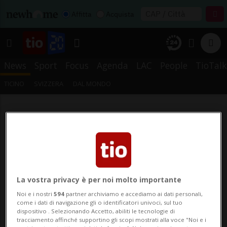
Affitta
Acquista
News
Sport
Focus
Agenda
LAC
People
TioTalk
TICINO
SVIZZERA
DAL MONDO
La vostra privacy è per noi molto importante
Noi e i nostri
594
partner archiviamo e accediamo ai dati personali,
come i dati di navigazione gli o identificatori univoci, sul tuo
dispositivo . Selezionando Accetto, abiliti le tecnologie di
tracciamento affinché supportino gli scopi mostrati alla voce "Noi e i