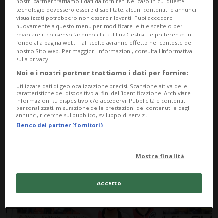
nostri partner trattiamo i dati da fornire". Nel caso in cui queste
tecnologie dovessero essere disabilitate, alcuni contenuti e annunci
visualizzati potrebbero non essere rilevanti. Puoi accedere
nuovamente a questo menu per modificare le tue scelte o per
revocare il consenso facendo clic sul link Gestisci le preferenze in
fondo alla pagina web.. Tali scelte avranno effetto nel contesto del
nostro Sito web. Per maggiori informazioni, consulta l'Informativa
sulla privacy.
Noi e i nostri partner trattiamo i dati per fornire:
Notizie su Mettraux
Utilizzare dati di geolocalizzazione precisi. Scansione attiva delle
caratteristiche del dispositivo ai fini dell’identificazione. Archiviare
informazioni su dispositivo e/o accedervi. Pubblicità e contenuti
personalizzati, misurazione delle prestazioni dei contenuti e degli
annunci, ricerche sul pubblico, sviluppo di servizi.
Segui le notizie e gli approfondimenti su
Elenco dei partner (fornitori)
Mettraux.
Mostra finalità
Accetto