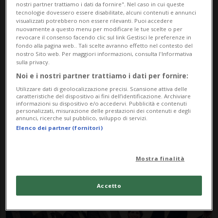
nostri partner trattiamo i dati da fornire". Nel caso in cui queste
tecnologie dovessero essere disabilitate, alcuni contenuti e annunci
visualizzati potrebbero non essere rilevanti. Puoi accedere
nuovamente a questo menu per modificare le tue scelte o per
revocare il consenso facendo clic sul link Gestisci le preferenze in
fondo alla pagina web.. Tali scelte avranno effetto nel contesto del
nostro Sito web. Per maggiori informazioni, consulta l'Informativa
sulla privacy.
Noi e i nostri partner trattiamo i dati per fornire:
Notizie su Marzio
Utilizzare dati di geolocalizzazione precisi. Scansione attiva delle
caratteristiche del dispositivo ai fini dell’identificazione. Archiviare
Proietti
informazioni su dispositivo e/o accedervi. Pubblicità e contenuti
personalizzati, misurazione delle prestazioni dei contenuti e degli
annunci, ricerche sul pubblico, sviluppo di servizi.
Elenco dei partner (fornitori)
Segui le notizie e gli approfondimenti su
Marzio Proietti.
Mostra finalità
Accetto