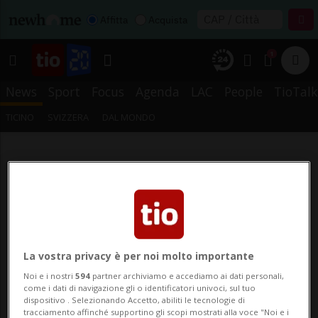
Affitta
Acquista
1
News
Sport
Focus
Agenda
LAC
People
TioTalk
TICINO
SVIZZERA
DAL MONDO
La vostra privacy è per noi molto importante
Noi e i nostri
594
partner archiviamo e accediamo ai dati personali,
come i dati di navigazione gli o identificatori univoci, sul tuo
dispositivo . Selezionando Accetto, abiliti le tecnologie di
tracciamento affinché supportino gli scopi mostrati alla voce "Noi e i