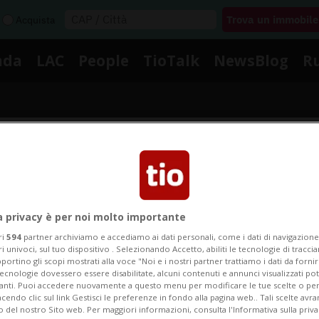
Acquista
nda
LAC
People
TioTalk
NewsBlog
R
Segnalaci
Notizie su Malattia Di Lyme
a privacy è per noi molto importante
ri
594
partner archiviamo e accediamo ai dati personali, come i dati di navigazione 
ri univoci, sul tuo dispositivo . Selezionando Accetto, abiliti le tecnologie di tracc
portino gli scopi mostrati alla voce "Noi e i nostri partner trattiamo i dati da fornir
gui le notizie e gli approfondimenti su Malattia Di Ly
tecnologie dovessero essere disabilitate, alcuni contenuti e annunci visualizzati 
vanti. Puoi accedere nuovamente a questo menu per modificare le tue scelte o per
endo clic sul link Gestisci le preferenze in fondo alla pagina web.. Tali scelte avr
o del nostro Sito web. Per maggiori informazioni, consulta l'Informativa sulla priva