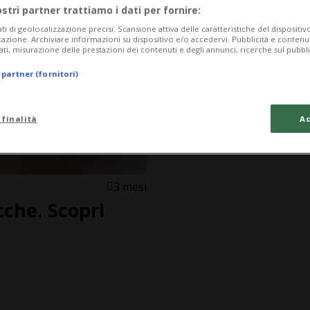
ostri partner trattiamo i dati per fornire:
ati di geolocalizzazione precisi. Scansione attiva delle caratteristiche del dispositivo 
icazione. Archiviare informazioni su dispositivo e/o accedervi. Pubblicità e contenu
ati, misurazione delle prestazioni dei contenuti e degli annunci, ricerche sul pubbl
 partner (fornitori)
 finalità
Ac
3 mesi
cche. Scopri