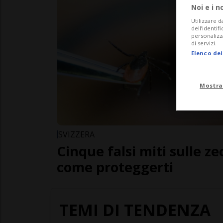
Noi e i n
Utilizzare d
dell’identif
personalizz
di servizi.
Elenco dei
Mostra
SVIZZERA
Cinque falsi miti sulle ze
come proteggerti
TEMI DI TENDENZA