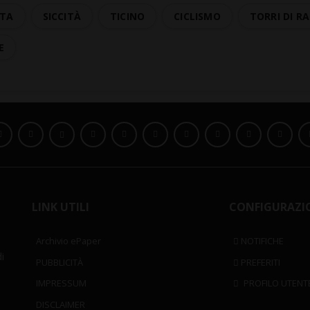
UTA
SICCITÀ
TICINO
CICLISMO
TORRI DI 
E
LINK UTILI
CONFIGURAZI
Archivio ePaper
NOTIFICHE
i
PUBBLICITÀ
PREFERITI
IMPRESSUM
PROFILO UTENT
DISCLAIMER