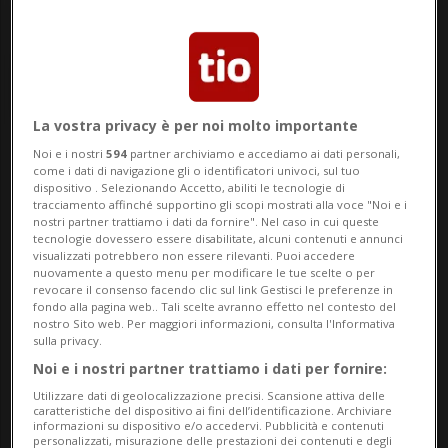
La vostra privacy è per noi molto importante
Noi e i nostri
594
partner archiviamo e accediamo ai dati personali,
Notizie su Maienfeld
come i dati di navigazione gli o identificatori univoci, sul tuo
dispositivo . Selezionando Accetto, abiliti le tecnologie di
tracciamento affinché supportino gli scopi mostrati alla voce "Noi e i
nostri partner trattiamo i dati da fornire". Nel caso in cui queste
tecnologie dovessero essere disabilitate, alcuni contenuti e annunci
Segui le notizie e gli approfondimenti su
visualizzati potrebbero non essere rilevanti. Puoi accedere
Maienfeld.
nuovamente a questo menu per modificare le tue scelte o per
revocare il consenso facendo clic sul link Gestisci le preferenze in
fondo alla pagina web.. Tali scelte avranno effetto nel contesto del
nostro Sito web. Per maggiori informazioni, consulta l'Informativa
sulla privacy.
Noi e i nostri partner trattiamo i dati per fornire:
Utilizzare dati di geolocalizzazione precisi. Scansione attiva delle
caratteristiche del dispositivo ai fini dell’identificazione. Archiviare
informazioni su dispositivo e/o accedervi. Pubblicità e contenuti
personalizzati, misurazione delle prestazioni dei contenuti e degli