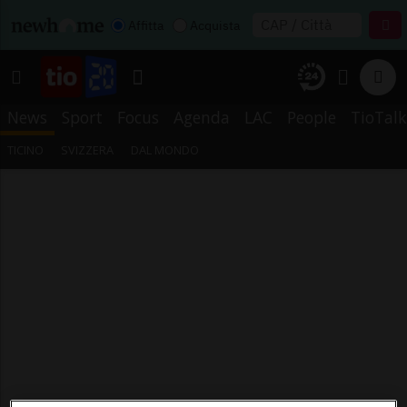
Affitta
Acquista
News
Sport
Focus
Agenda
LAC
People
TioTalk
TICINO
SVIZZERA
DAL MONDO