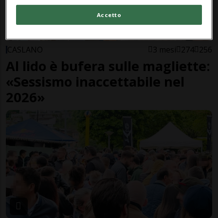
Accetto
CASLANO
3 mesi
274
256
Al lido è bufera sulle magliette:
«Sessismo inaccettabile nel
2026»