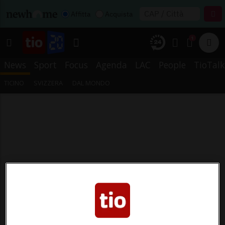
Affitta
Acquista
1
News
Sport
Focus
Agenda
LAC
People
TioTalk
TICINO
SVIZZERA
DAL MONDO