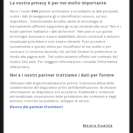
La vostra privacy è per noi molto importante
Noi e i nostri
594
partner archiviamo e accediamo ai dati personali,
come i dati di navigazione gli o identificatori univoci, sul tuo
dispositivo . Selezionando Accetto, abiliti le tecnologie di
tracciamento affinché supportino gli scopi mostrati alla voce "Noi e i
nostri partner trattiamo i dati da fornire". Nel caso in cui queste
tecnologie dovessero essere disabilitate, alcuni contenuti e annunci
visualizzati potrebbero non essere rilevanti. Puoi accedere
nuovamente a questo menu per modificare le tue scelte o per
Notizie su Lido Caslano
revocare il consenso facendo clic sul link Gestisci le preferenze in
fondo alla pagina web.. Tali scelte avranno effetto nel contesto del
nostro Sito web. Per maggiori informazioni, consulta l'Informativa
sulla privacy.
Segui le notizie e gli approfondimenti su
Noi e i nostri partner trattiamo i dati per fornire:
Lido Caslano.
Utilizzare dati di geolocalizzazione precisi. Scansione attiva delle
caratteristiche del dispositivo ai fini dell’identificazione. Archiviare
informazioni su dispositivo e/o accedervi. Pubblicità e contenuti
personalizzati, misurazione delle prestazioni dei contenuti e degli
annunci, ricerche sul pubblico, sviluppo di servizi.
Elenco dei partner (fornitori)
Mostra finalità