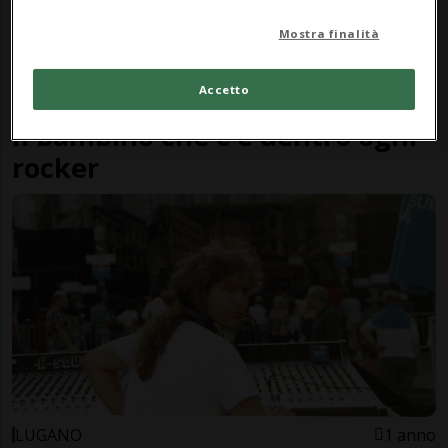
Mostra finalità
Accetto
CANTONE
1 mese
2
2
Il bambino che c'è dentro ogni
rocker
LUGANO
1 anno