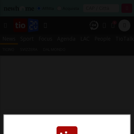
Affitta
Acquista
1
News
Sport
Focus
Agenda
LAC
People
TioTalk
TICINO
SVIZZERA
DAL MONDO