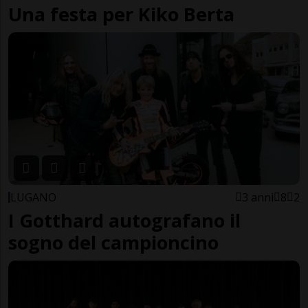
Una festa per Kiko Berta
LUGANO
3 anni
8
2
I Gotthard autografano il
sogno del campioncino