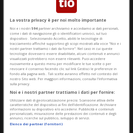
La vostra privacy è per noi molto importante
Noi e i nostri
594
partner archiviamo e accediamo ai dati personali,
come i dati di navigazione gli o identificatori univoci, sul tuo
dispositivo . Selezionando Accetto, abiliti le tecnologie di
tracciamento affinché supportino gli scopi mostrati alla voce "Noi e i
nostri partner trattiamo i dati da fornire". Nel caso in cui queste
Notizie su Leo Leoni
tecnologie dovessero essere disabilitate, alcuni contenuti e annunci
visualizzati potrebbero non essere rilevanti. Puoi accedere
nuovamente a questo menu per modificare le tue scelte o per
revocare il consenso facendo clic sul link Gestisci le preferenze in
Segui le notizie e gli approfondimenti su
fondo alla pagina web.. Tali scelte avranno effetto nel contesto del
nostro Sito web. Per maggiori informazioni, consulta l'Informativa
Leo Leoni.
sulla privacy.
Noi e i nostri partner trattiamo i dati per fornire:
Utilizzare dati di geolocalizzazione precisi. Scansione attiva delle
caratteristiche del dispositivo ai fini dell’identificazione. Archiviare
informazioni su dispositivo e/o accedervi. Pubblicità e contenuti
personalizzati, misurazione delle prestazioni dei contenuti e degli
annunci, ricerche sul pubblico, sviluppo di servizi.
Elenco dei partner (fornitori)