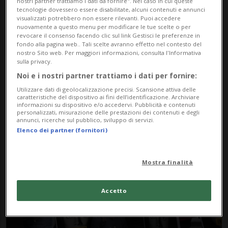
nostri partner trattiamo i dati da fornire". Nel caso in cui queste
tecnologie dovessero essere disabilitate, alcuni contenuti e annunci
visualizzati potrebbero non essere rilevanti. Puoi accedere
nuovamente a questo menu per modificare le tue scelte o per
revocare il consenso facendo clic sul link Gestisci le preferenze in
fondo alla pagina web.. Tali scelte avranno effetto nel contesto del
nostro Sito web. Per maggiori informazioni, consulta l'Informativa
sulla privacy.
Noi e i nostri partner trattiamo i dati per fornire:
Notizie su Leaving
Utilizzare dati di geolocalizzazione precisi. Scansione attiva delle
caratteristiche del dispositivo ai fini dell’identificazione. Archiviare
Neverland
informazioni su dispositivo e/o accedervi. Pubblicità e contenuti
personalizzati, misurazione delle prestazioni dei contenuti e degli
annunci, ricerche sul pubblico, sviluppo di servizi.
Elenco dei partner (fornitori)
Segui le notizie e gli approfondimenti su
Leaving Neverland.
Mostra finalità
Accetto