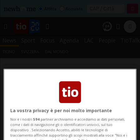
Affitta
Acquista
News
Sport
Focus
Agenda
LAC
People
TioTalk
TICINO
SVIZZERA
DAL MONDO
La vostra privacy è per noi molto importante
Noi e i nostri
594
partner archiviamo e accediamo ai dati personali,
come i dati di navigazione gli o identificatori univoci, sul tuo
dispositivo . Selezionando Accetto, abiliti le tecnologie di
tracciamento affinché supportino gli scopi mostrati alla voce "Noi e i