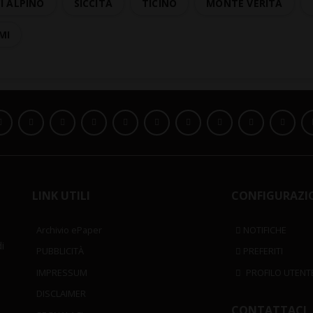
I ALPINO
SICCITÀ
TICINO
MONTE VERITÀ
MI
LINK UTILI
CONFIGURAZI
Archivio ePaper
NOTIFICHE
i
PUBBLICITÀ
PREFERITI
IMPRESSUM
PROFILO UTENT
DISCLAIMER
CONTATTACI