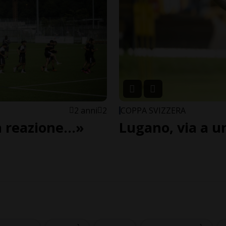
2 anni
2
COPPA SVIZZERA
reazione...»
Lugano, via a un