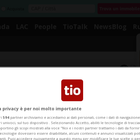
Acquista
nda
LAC
People
TioTalk
NewsBlog
R
Segnalaci
Notizie su Lancy
a privacy è per noi molto importante
Segui le notizie e gli approfondimenti su Lancy.
ri
594
partner archiviamo e accediamo ai dati personali, come i dati di navigazione 
ri univoci, sul tuo dispositivo . Selezionando Accetto, abiliti le tecnologie di tracc
portino gli scopi mostrati alla voce "Noi e i nostri partner trattiamo i dati da fornir
tecnologie dovessero essere disabilitate, alcuni contenuti e annunci visualizzati 
vanti. Puoi accedere nuovamente a questo menu per modificare le tue scelte o per