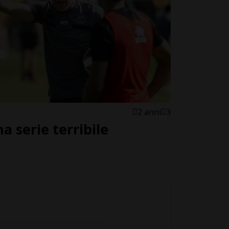
2 anni
3
a serie terribile