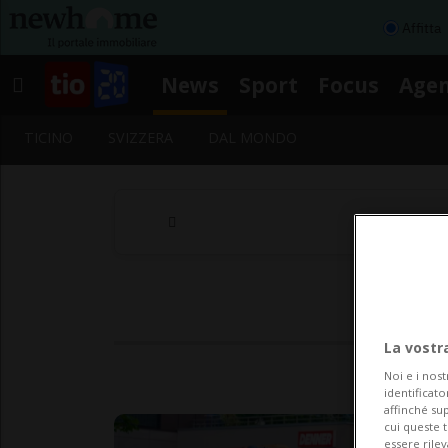
Affitta
News
Sport
Focus
Age
TICINO
SVIZZERA
DAL MONDO
La vostr
Noi e i nost
identificato
affinché sup
cui queste 
essere rile