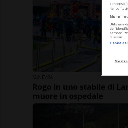
consenso fac
nel contest
Noi e i n
Utilizzare d
dell’identif
personalizz
di servizi.
Elenco dei
Mostra
GINEVRA
Rogo in uno stabile di L
muore in ospedale