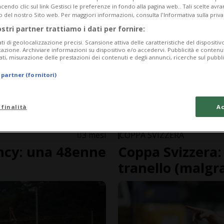
endo clic sul link Gestisci le preferenze in fondo alla pagina web.. Tali scelte avr
o del nostro Sito web. Per maggiori informazioni, consulta l'Informativa sulla priva
ostri partner trattiamo i dati per fornire:
ati di geolocalizzazione precisi. Scansione attiva delle caratteristiche del dispositivo 
icazione. Archiviare informazioni su dispositivo e/o accedervi. Pubblicità e contenu
ati, misurazione delle prestazioni dei contenuti e degli annunci, ricerche sul pubbl
 partner (fornitori)
 finalità
Ac
3 mesi
COPPA SVIZZERA
ancy: una 48enne
Coppa Svizzera:
tranello (malgr