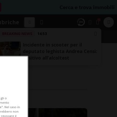
Cerca e trova immobili
1
ubriche
BREAKING NEWS
14:53
Incidente in scooter per il
deputato leghista Andrea Censi:
positivo all’alcoltest
gli o
iamento
e". Nel caso in
potrebbero non
 revocare il