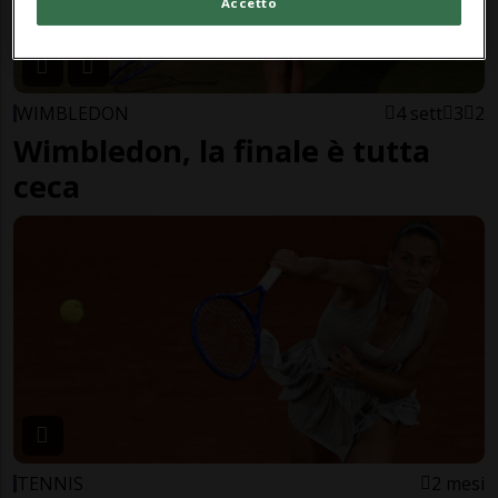
Accetto
WIMBLEDON
4 sett
3
2
Wimbledon, la finale è tutta
ceca
TENNIS
2 mesi