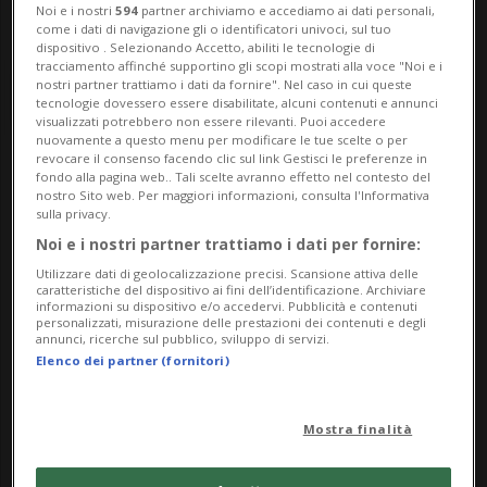
Noi e i nostri
594
partner archiviamo e accediamo ai dati personali,
come i dati di navigazione gli o identificatori univoci, sul tuo
dispositivo . Selezionando Accetto, abiliti le tecnologie di
tracciamento affinché supportino gli scopi mostrati alla voce "Noi e i
nostri partner trattiamo i dati da fornire". Nel caso in cui queste
tecnologie dovessero essere disabilitate, alcuni contenuti e annunci
visualizzati potrebbero non essere rilevanti. Puoi accedere
nuovamente a questo menu per modificare le tue scelte o per
revocare il consenso facendo clic sul link Gestisci le preferenze in
fondo alla pagina web.. Tali scelte avranno effetto nel contesto del
Notizie su Kostyuk
nostro Sito web. Per maggiori informazioni, consulta l'Informativa
sulla privacy.
Noi e i nostri partner trattiamo i dati per fornire:
Segui le notizie e gli approfondimenti su
Utilizzare dati di geolocalizzazione precisi. Scansione attiva delle
caratteristiche del dispositivo ai fini dell’identificazione. Archiviare
Kostyuk.
informazioni su dispositivo e/o accedervi. Pubblicità e contenuti
personalizzati, misurazione delle prestazioni dei contenuti e degli
annunci, ricerche sul pubblico, sviluppo di servizi.
Elenco dei partner (fornitori)
Mostra finalità