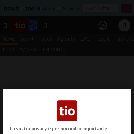
Affitta
Acquista
News
Sport
Focus
Agenda
LAC
People
TioTalk
TICINO
SVIZZERA
DAL MONDO
La vostra privacy è per noi molto importante