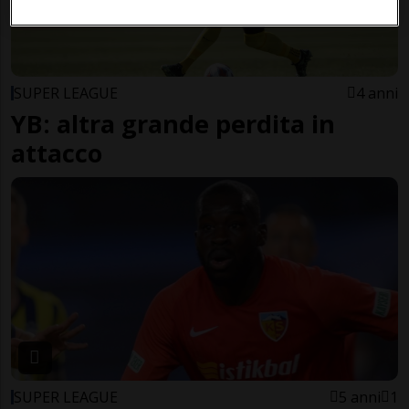
SUPER LEAGUE
4 anni
YB: altra grande perdita in
attacco
SUPER LEAGUE
5 anni
1