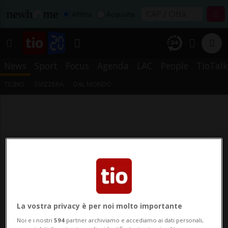
Affitta
Acquista
News
Sport
Focus
Agenda
LAC
People
TioTalk
TICINO
SVIZZERA
DAL MONDO
La vostra privacy è per noi molto importante
Noi e i nostri
594
partner archiviamo e accediamo ai dati personali,