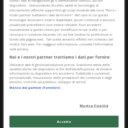
come i dati di navigazione gli o identificatori univoci, sul tuo
dispositivo . Selezionando Accetto, abiliti le tecnologie di
tracciamento affinché supportino gli scopi mostrati alla voce "Noi e i
nostri partner trattiamo i dati da fornire". Nel caso in cui queste
tecnologie dovessero essere disabilitate, alcuni contenuti e annunci
visualizzati potrebbero non essere rilevanti. Puoi accedere
nuovamente a questo menu per modificare le tue scelte o per
revocare il consenso facendo clic sul link Gestisci le preferenze in
fondo alla pagina web.. Tali scelte avranno effetto nel contesto del
nostro Sito web. Per maggiori informazioni, consulta l'Informativa
Notizie su Kanga
sulla privacy.
Noi e i nostri partner trattiamo i dati per fornire:
Utilizzare dati di geolocalizzazione precisi. Scansione attiva delle
Segui le notizie e gli approfondimenti su
caratteristiche del dispositivo ai fini dell’identificazione. Archiviare
informazioni su dispositivo e/o accedervi. Pubblicità e contenuti
Kanga.
personalizzati, misurazione delle prestazioni dei contenuti e degli
annunci, ricerche sul pubblico, sviluppo di servizi.
Elenco dei partner (fornitori)
Mostra finalità
Accetto