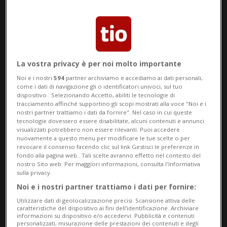
La vostra privacy è per noi molto importante
Noi e i nostri
594
partner archiviamo e accediamo ai dati personali,
Notizie su Jackson
come i dati di navigazione gli o identificatori univoci, sul tuo
dispositivo . Selezionando Accetto, abiliti le tecnologie di
tracciamento affinché supportino gli scopi mostrati alla voce "Noi e i
nostri partner trattiamo i dati da fornire". Nel caso in cui queste
tecnologie dovessero essere disabilitate, alcuni contenuti e annunci
Segui le notizie e gli approfondimenti su
visualizzati potrebbero non essere rilevanti. Puoi accedere
Jackson.
nuovamente a questo menu per modificare le tue scelte o per
revocare il consenso facendo clic sul link Gestisci le preferenze in
fondo alla pagina web.. Tali scelte avranno effetto nel contesto del
nostro Sito web. Per maggiori informazioni, consulta l'Informativa
sulla privacy.
Noi e i nostri partner trattiamo i dati per fornire:
Utilizzare dati di geolocalizzazione precisi. Scansione attiva delle
caratteristiche del dispositivo ai fini dell’identificazione. Archiviare
informazioni su dispositivo e/o accedervi. Pubblicità e contenuti
personalizzati, misurazione delle prestazioni dei contenuti e degli