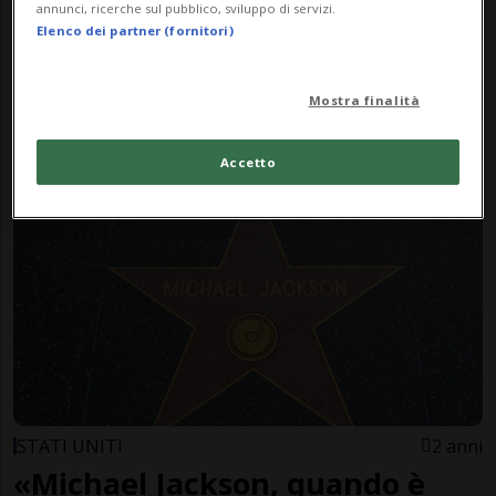
annunci, ricerche sul pubblico, sviluppo di servizi.
Elenco dei partner (fornitori)
Mostra finalità
CANTONE
1 anno
57
5
Quei vicini che odiano i gatti
Accetto
STATI UNITI
2 anni
«Michael Jackson, quando è