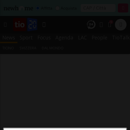
Affitta
Acquista
1
News
Sport
Focus
Agenda
LAC
People
TioTalk
TICINO
SVIZZERA
DAL MONDO