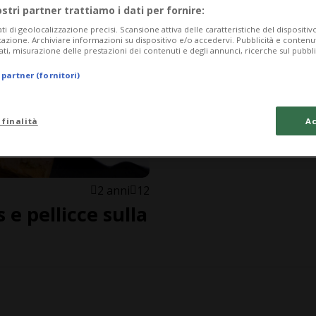
ostri partner trattiamo i dati per fornire:
ati di geolocalizzazione precisi. Scansione attiva delle caratteristiche del dispositivo 
icazione. Archiviare informazioni su dispositivo e/o accedervi. Pubblicità e contenu
ati, misurazione delle prestazioni dei contenuti e degli annunci, ricerche sul pubbl
 partner (fornitori)
 finalità
Ac
2 anni
12
 e pellicce sulla