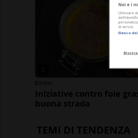
Noi e i n
Utilizzare d
dell’identif
personalizz
di servizi.
Elenco dei
Mostra
BERNA
Iniziative contro foie gras
buona strada
TEMI DI TENDENZA