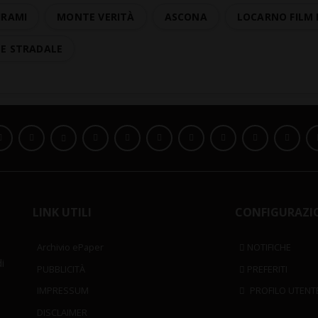
HRAMI
MONTE VERITÀ
ASCONA
LOCARNO FILM 
TE STRADALE
LINK UTILI
CONFIGURAZI
Archivio ePaper
NOTIFICHE
i
PUBBLICITÀ
PREFERITI
IMPRESSUM
PROFILO UTENT
DISCLAIMER