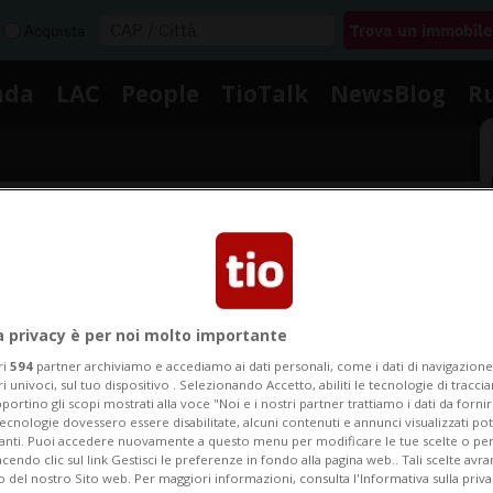
Acquista
nda
LAC
People
TioTalk
NewsBlog
R
Segnalaci
Notizie su Inziative
a privacy è per noi molto importante
ri
594
partner archiviamo e accediamo ai dati personali, come i dati di navigazione 
ri univoci, sul tuo dispositivo . Selezionando Accetto, abiliti le tecnologie di tracc
portino gli scopi mostrati alla voce "Noi e i nostri partner trattiamo i dati da fornir
Segui le notizie e gli approfondimenti su Inziative.
tecnologie dovessero essere disabilitate, alcuni contenuti e annunci visualizzati 
vanti. Puoi accedere nuovamente a questo menu per modificare le tue scelte o per
endo clic sul link Gestisci le preferenze in fondo alla pagina web.. Tali scelte avr
o del nostro Sito web. Per maggiori informazioni, consulta l'Informativa sulla priva