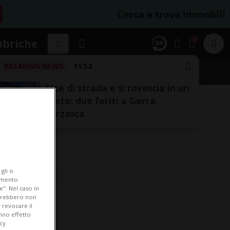
Cerca e trova immobili
1
ubriche
BREAKING NEWS
11:53
Esce di strada e si rovescia in un
prato: due feriti a Gerra
Verzasca
gli o
iamento
e". Nel caso in
potrebbero non
 revocare il
anno effetto
cy.