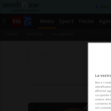
Affitta
News
Sport
Focus
Age
TICINO
SVIZZERA
DAL MONDO
La vostr
Noi e i nost
identificato
affinché sup
cui queste 
essere rile
consenso fac
nel contest