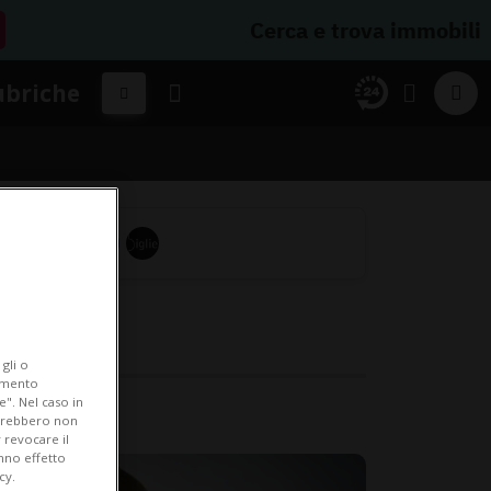
Cerca e trova immobili
ubriche
gli o
iamento
e". Nel caso in
potrebbero non
 revocare il
anno effetto
cy.