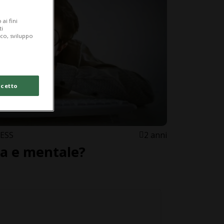
ai fini
ti
ico, sviluppo
cetto
ESS
2 anni
ca e mentale?