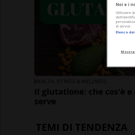
Noi e i n
Utilizzare d
dell’identif
personalizz
di servizi.
Elenco dei
Mostra
HEALTH, FITNESS & WELLNESS
Il glutatione: che cos'è e
serve
TEMI DI TENDENZA