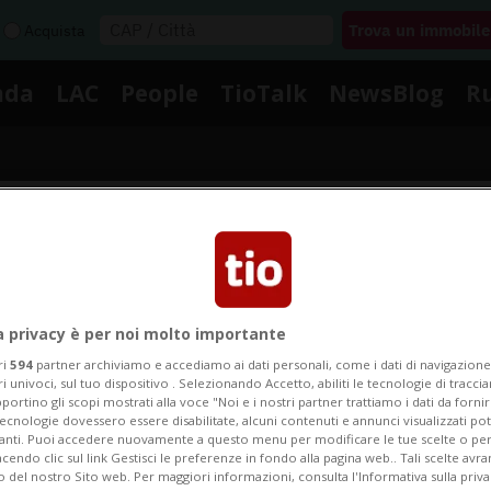
Acquista
nda
LAC
People
TioTalk
NewsBlog
R
Segnalaci
Notizie su Integratore
a privacy è per noi molto importante
ri
594
partner archiviamo e accediamo ai dati personali, come i dati di navigazione 
ri univoci, sul tuo dispositivo . Selezionando Accetto, abiliti le tecnologie di tracc
portino gli scopi mostrati alla voce "Noi e i nostri partner trattiamo i dati da fornir
Segui le notizie e gli approfondimenti su Integratore.
tecnologie dovessero essere disabilitate, alcuni contenuti e annunci visualizzati 
vanti. Puoi accedere nuovamente a questo menu per modificare le tue scelte o per
endo clic sul link Gestisci le preferenze in fondo alla pagina web.. Tali scelte avr
o del nostro Sito web. Per maggiori informazioni, consulta l'Informativa sulla priva