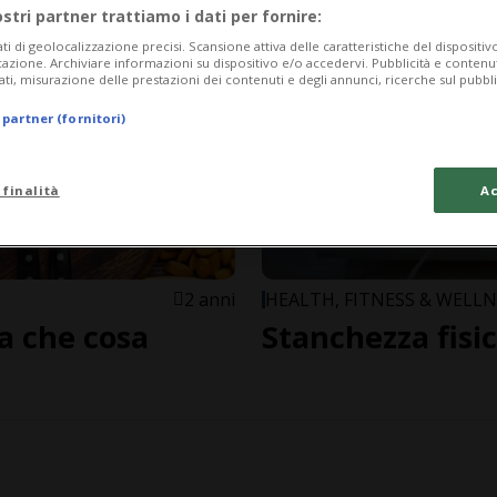
ostri partner trattiamo i dati per fornire:
ati di geolocalizzazione precisi. Scansione attiva delle caratteristiche del dispositivo 
icazione. Archiviare informazioni su dispositivo e/o accedervi. Pubblicità e contenu
ati, misurazione delle prestazioni dei contenuti e degli annunci, ricerche sul pubbl
 partner (fornitori)
 finalità
Ac
2 anni
HEALTH, FITNESS & WELLN
 a che cosa
Stanchezza fisi