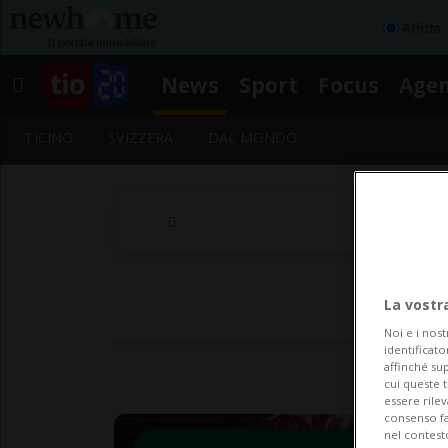
Affitta
News
Sport
Focus
Age
TICINO
SVIZZERA
DAL MONDO
La vostr
Noi e i nost
identificato
affinché sup
cui queste 
essere rile
consenso fac
nel contest