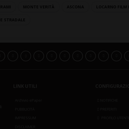
HRAMI
MONTE VERITÀ
ASCONA
LOCARNO FILM 
TE STRADALE
LINK UTILI
CONFIGURAZI
Archivio ePaper
NOTIFICHE
i
PUBBLICITÀ
PREFERITI
IMPRESSUM
PROFILO UTENT
DISCLAIMER