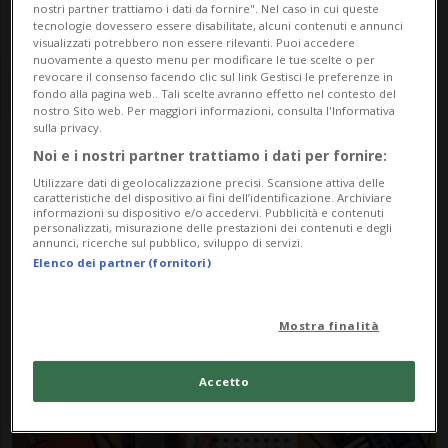
nostri partner trattiamo i dati da fornire". Nel caso in cui queste
tecnologie dovessero essere disabilitate, alcuni contenuti e annunci
visualizzati potrebbero non essere rilevanti. Puoi accedere
nuovamente a questo menu per modificare le tue scelte o per
revocare il consenso facendo clic sul link Gestisci le preferenze in
fondo alla pagina web.. Tali scelte avranno effetto nel contesto del
nostro Sito web. Per maggiori informazioni, consulta l'Informativa
sulla privacy.
Noi e i nostri partner trattiamo i dati per fornire:
Notizie su Innovazione
Utilizzare dati di geolocalizzazione precisi. Scansione attiva delle
caratteristiche del dispositivo ai fini dell’identificazione. Archiviare
Creativa
informazioni su dispositivo e/o accedervi. Pubblicità e contenuti
personalizzati, misurazione delle prestazioni dei contenuti e degli
annunci, ricerche sul pubblico, sviluppo di servizi.
Elenco dei partner (fornitori)
Segui le notizie e gli approfondimenti su
Innovazione Creativa.
Mostra finalità
Accetto