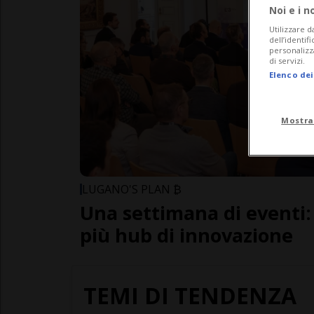
Noi e i n
Utilizzare d
dell’identif
personalizz
di servizi.
Elenco dei
Mostra
LUGANO'S PLAN ₿
Una settimana di eventi
più hub di innovazione
TEMI DI TENDENZA