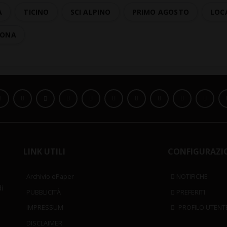
À
TICINO
SCI ALPINO
PRIMO AGOSTO
LOC
CONA
LINK UTILI
CONFIGURAZI
Archivio ePaper
NOTIFICHE
i
PUBBLICITÀ
PREFERITI
IMPRESSUM
PROFILO UTENT
DISCLAIMER