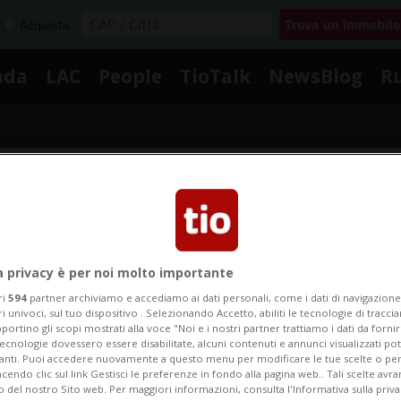
Acquista
nda
LAC
People
TioTalk
NewsBlog
R
Segnalaci
otizie su Innovazione Azienda
a privacy è per noi molto importante
ri
594
partner archiviamo e accediamo ai dati personali, come i dati di navigazione 
ri univoci, sul tuo dispositivo . Selezionando Accetto, abiliti le tecnologie di tracc
portino gli scopi mostrati alla voce "Noi e i nostri partner trattiamo i dati da fornir
i le notizie e gli approfondimenti su Innovazione Azien
tecnologie dovessero essere disabilitate, alcuni contenuti e annunci visualizzati 
vanti. Puoi accedere nuovamente a questo menu per modificare le tue scelte o per
endo clic sul link Gestisci le preferenze in fondo alla pagina web.. Tali scelte avr
o del nostro Sito web. Per maggiori informazioni, consulta l'Informativa sulla priva