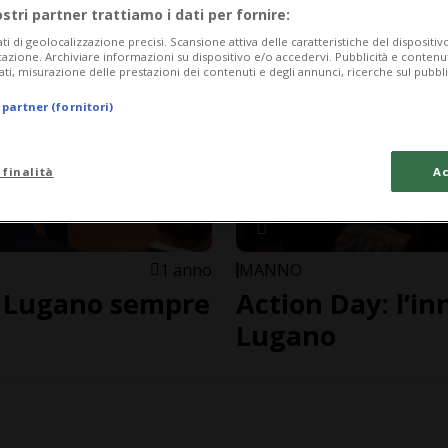
ostri partner trattiamo i dati per fornire:
ati di geolocalizzazione precisi. Scansione attiva delle caratteristiche del dispositivo 
icazione. Archiviare informazioni su dispositivo e/o accedervi. Pubblicità e contenu
ati, misurazione delle prestazioni dei contenuti e degli annunci, ricerche sul pubbl
 partner (fornitori)
 finalità
Ac
1 anno
MANNO
: Lugano sempre
Action Day: l’i
Lugano