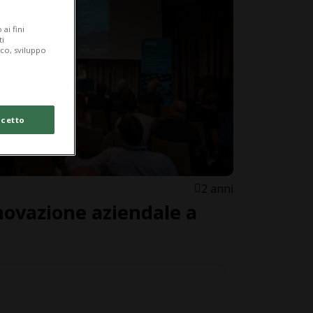
ai fini
ti
ico, sviluppo
cetto
2 anni
nnovazione aziendale a