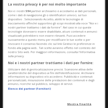
La vostra privacy è per noi molto importante
Noi e i nostri
594
partner archiviamo e accediamo ai dati personali,
come i dati di navigazione gli o identificatori univoci, sul tuo
dispositivo . Selezionando Accetto, abiliti le tecnologie di
tracciamento affinché supportino gli scopi mostrati alla voce "Noi e i
nostri partner trattiamo i dati da fornire". Nel caso in cui queste
tecnologie dovessero essere disabilitate, alcuni contenuti e annunci
visualizzati potrebbero non essere rilevanti. Puoi accedere
Notizie su Ilario Lodi
nuovamente a questo menu per modificare le tue scelte o per
revocare il consenso facendo clic sul link Gestisci le preferenze in
fondo alla pagina web.. Tali scelte avranno effetto nel contesto del
nostro Sito web. Per maggiori informazioni, consulta l'Informativa
sulla privacy.
Segui le notizie e gli approfondimenti su
Noi e i nostri partner trattiamo i dati per fornire:
Ilario Lodi.
Utilizzare dati di geolocalizzazione precisi. Scansione attiva delle
caratteristiche del dispositivo ai fini dell’identificazione. Archiviare
informazioni su dispositivo e/o accedervi. Pubblicità e contenuti
personalizzati, misurazione delle prestazioni dei contenuti e degli
annunci, ricerche sul pubblico, sviluppo di servizi.
Elenco dei partner (fornitori)
Mostra finalità