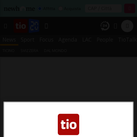
Affitta
Acquista
News
Sport
Focus
Agenda
LAC
People
TioTalk
TICINO
SVIZZERA
DAL MONDO