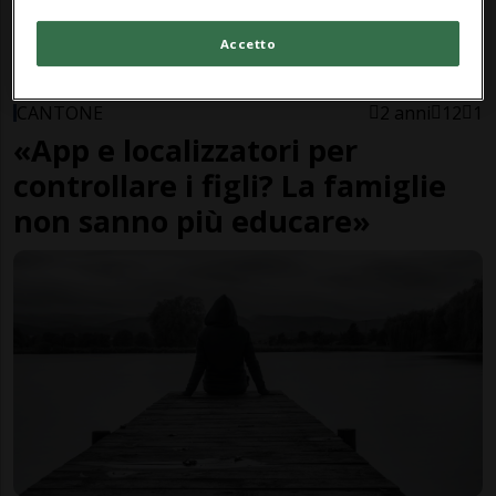
Accetto
CANTONE
2 anni
12
1
«App e localizzatori per
controllare i figli? La famiglie
non sanno più educare»