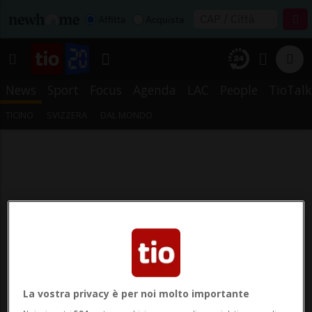
Affitta
Acquista
News
Sport
Focus
Agenda
LAC
People
TioTalk
TICINO
SVIZZERA
DAL MONDO
La vostra privacy è per noi molto importante