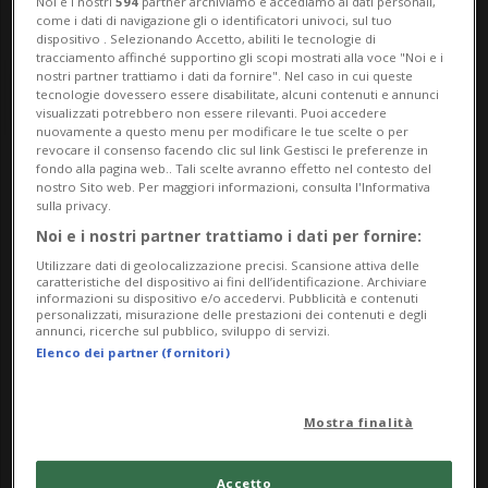
Noi e i nostri
594
partner archiviamo e accediamo ai dati personali,
come i dati di navigazione gli o identificatori univoci, sul tuo
dispositivo . Selezionando Accetto, abiliti le tecnologie di
tracciamento affinché supportino gli scopi mostrati alla voce "Noi e i
nostri partner trattiamo i dati da fornire". Nel caso in cui queste
tecnologie dovessero essere disabilitate, alcuni contenuti e annunci
visualizzati potrebbero non essere rilevanti. Puoi accedere
nuovamente a questo menu per modificare le tue scelte o per
revocare il consenso facendo clic sul link Gestisci le preferenze in
fondo alla pagina web.. Tali scelte avranno effetto nel contesto del
Notizie su Hunger
nostro Sito web. Per maggiori informazioni, consulta l'Informativa
sulla privacy.
Games
Noi e i nostri partner trattiamo i dati per fornire:
Utilizzare dati di geolocalizzazione precisi. Scansione attiva delle
caratteristiche del dispositivo ai fini dell’identificazione. Archiviare
informazioni su dispositivo e/o accedervi. Pubblicità e contenuti
Segui le notizie e gli approfondimenti su
personalizzati, misurazione delle prestazioni dei contenuti e degli
annunci, ricerche sul pubblico, sviluppo di servizi.
Hunger Games.
Elenco dei partner (fornitori)
Mostra finalità
Accetto