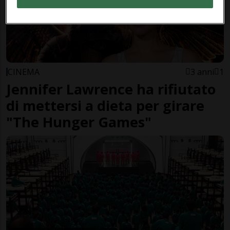
CINEMA
3 anni
1
Jennifer Lawrence ha rifiutato
di mettersi a dieta per girare
"The Hunger Games"