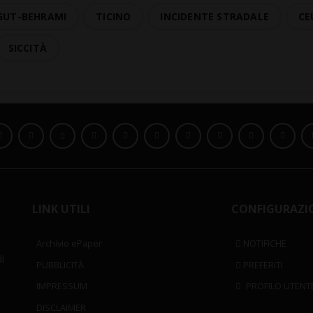
GUT-BEHRAMI
TICINO
INCIDENTE STRADALE
CE
SICCITÀ
LINK UTILI
CONFIGURAZI
Archivio ePaper
NOTIFICHE
i
PUBBLICITÀ
PREFERITI
IMPRESSUM
PROFILO UTENT
DISCLAIMER