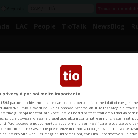
Acquista
nda
LAC
People
TioTalk
NewsBlog
R
Segnalaci
Notizie su Hermoso
a privacy è per noi molto importante
ri
594
partner archiviamo e accediamo ai dati personali, come i dati di navigazione 
ri univoci, sul tuo dispositivo . Selezionando Accetto, abiliti le tecnologie di tracc
portino gli scopi mostrati alla voce "Noi e i nostri partner trattiamo i dati da fornir
Segui le notizie e gli approfondimenti su Hermoso.
tecnologie dovessero essere disabilitate, alcuni contenuti e annunci visualizzati 
vanti. Puoi accedere nuovamente a questo menu per modificare le tue scelte o per
endo clic sul link Gestisci le preferenze in fondo alla pagina web.. Tali scelte avr
o del nostro Sito web. Per maggiori informazioni, consulta l'Informativa sulla priva