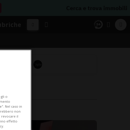
Cerca e trova immobili
ubriche
gli o
iamento
e". Nel caso in
potrebbero non
 revocare il
anno effetto
cy.