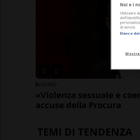
Noi e i n
Utilizzare d
dell’identif
personalizz
di servizi.
Elenco dei
Mostra
MADRID
«Violenza sessuale e coer
accuse della Procura
TEMI DI TENDENZA