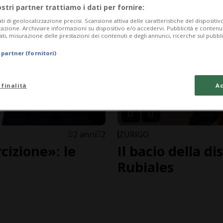
ostri partner trattiamo i dati per fornire:
ati di geolocalizzazione precisi. Scansione attiva delle caratteristiche del dispositivo 
icazione. Archiviare informazioni su dispositivo e/o accedervi. Pubblicità e contenu
ati, misurazione delle prestazioni dei contenuti e degli annunci, ricerche sul pubbl
 partner (fornitori)
 finalità
Ac
2 anni
2
ZURIGO
cizione»: le
Il bacio della di
Rubiales