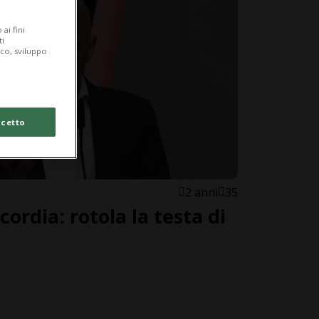
ai fini
ti
ico, sviluppo
cetto
2 anni
35
scordia: rotola la testa di