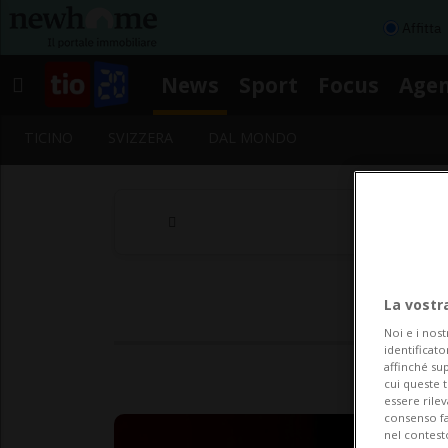
Affitta
News
Sport
Focus
Age
TICINO
SVIZZERA
DAL MONDO
La vostr
Noi e i nost
identificato
affinché sup
cui queste 
essere rile
consenso fac
nel contest