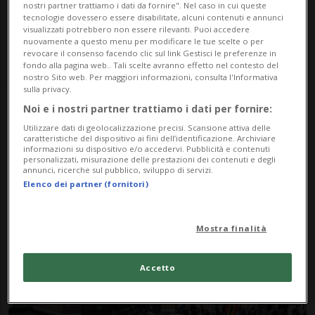
nostri partner trattiamo i dati da fornire". Nel caso in cui queste
tecnologie dovessero essere disabilitate, alcuni contenuti e annunci
visualizzati potrebbero non essere rilevanti. Puoi accedere
nuovamente a questo menu per modificare le tue scelte o per
revocare il consenso facendo clic sul link Gestisci le preferenze in
fondo alla pagina web.. Tali scelte avranno effetto nel contesto del
nostro Sito web. Per maggiori informazioni, consulta l'Informativa
sulla privacy.
Noi e i nostri partner trattiamo i dati per fornire:
Notizie su Herger
Utilizzare dati di geolocalizzazione precisi. Scansione attiva delle
caratteristiche del dispositivo ai fini dell’identificazione. Archiviare
informazioni su dispositivo e/o accedervi. Pubblicità e contenuti
personalizzati, misurazione delle prestazioni dei contenuti e degli
Segui le notizie e gli approfondimenti su
annunci, ricerche sul pubblico, sviluppo di servizi.
Elenco dei partner (fornitori)
Herger.
Mostra finalità
Accetto