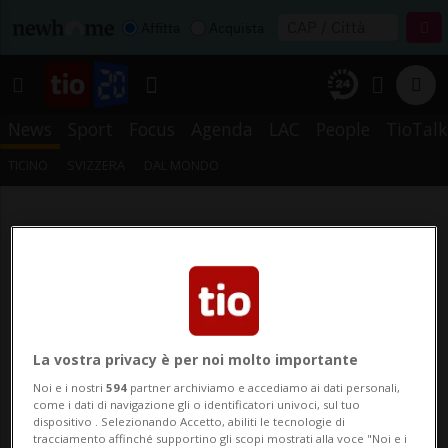
Affitta
Acquista
News
Sport
Focus
Agenda
LAC
People
TioTalk
TICINO
SVIZZERA
DAL MONDO
La vostra privacy è per noi molto importante
Noi e i nostri
594
partner archiviamo e accediamo ai dati personali,
come i dati di navigazione gli o identificatori univoci, sul tuo
dispositivo . Selezionando Accetto, abiliti le tecnologie di
tracciamento affinché supportino gli scopi mostrati alla voce "Noi e i